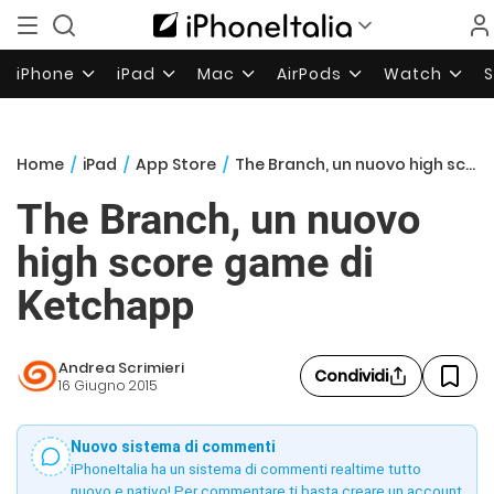
iPhone
iPad
Mac
AirPods
Watch
Home
/
iPad
/
App Store
/
The Branch, un nuovo high score game di Ketchapp
The Branch, un nuovo
high score game di
Ketchapp
Andrea Scrimieri
Condividi
16 Giugno 2015
Nuovo sistema di commenti
iPhoneItalia ha un sistema di commenti realtime tutto
nuovo e nativo! Per commentare ti basta creare un account