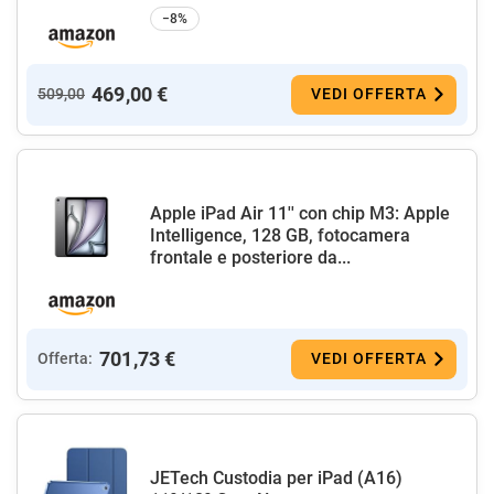
−8%
469,00 €
509,00
VEDI OFFERTA
Apple iPad Air 11'' con chip M3: Apple
Intelligence, 128 GB, fotocamera
frontale e posteriore da...
701,73 €
Offerta:
VEDI OFFERTA
JETech Custodia per iPad (A16)