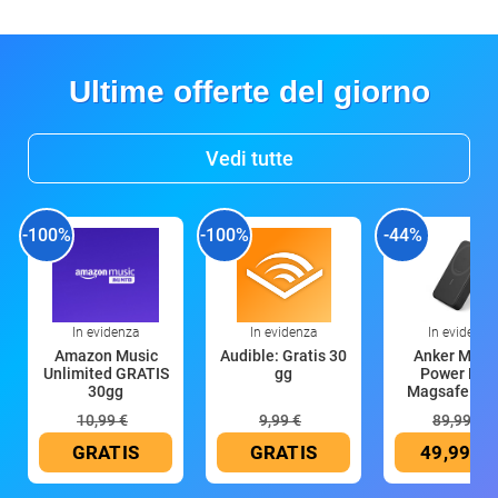
Ultime offerte del giorno
Vedi tutte
-100%
-100%
-44%
In evidenza
In evidenza
In evidenza
Amazon Music
Audible: Gratis 30
Anker Mag
Unlimited GRATIS
gg
Power Ban
30gg
Magsafe 10
mAh
10,99 €
9,99 €
89,99 €
GRATIS
GRATIS
49,99 €