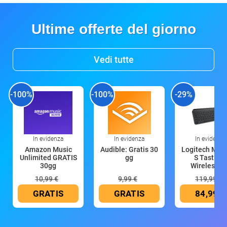
Ultime offerte del giorno
Vedi tutte
-100%
-100%
-29%
In evidenza
In evidenza
In evidenza
Amazon Music
Audible: Gratis 30
Logitech MX 
Unlimited GRATIS
gg
S Tastiera
30gg
Wireless (G
10,99 €
9,99 €
119,99 €
GRATIS
GRATIS
84,99 €