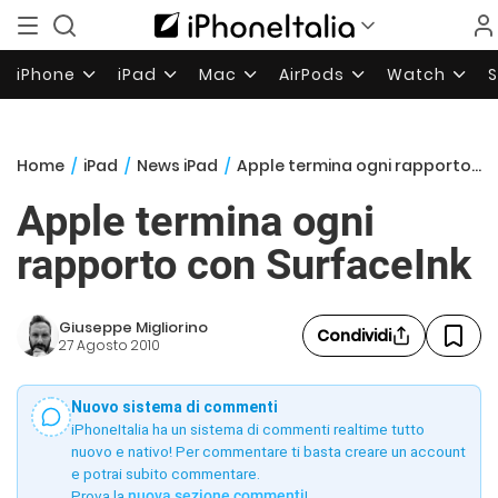
iPhone
iPad
Mac
AirPods
Watch
Home
/
iPad
/
News iPad
/
Apple termina ogni rapporto con SurfaceInk
Apple termina ogni
rapporto con SurfaceInk
Giuseppe Migliorino
Condividi
27 Agosto 2010
Nuovo sistema di commenti
iPhoneItalia ha un sistema di commenti realtime tutto
nuovo e nativo! Per commentare ti basta creare un account
e potrai subito commentare.
Prova la
nuova sezione commenti
!