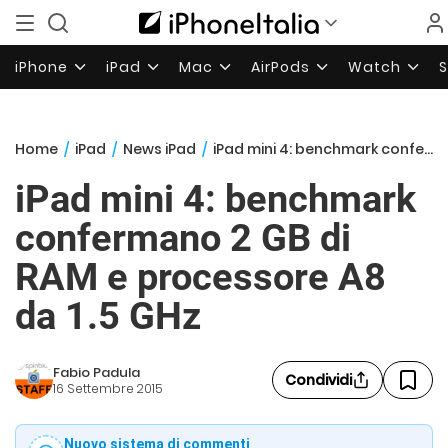
iPhone
iPad
Mac
AirPods
Watch
Home
/
iPad
/
News iPad
/
iPad mini 4: benchmark confermano 2 GB di RAM e processore A8 da 1.5 GHz
iPad mini 4: benchmark
confermano 2 GB di
RAM e processore A8
da 1.5 GHz
Fabio Padula
Condividi
16 Settembre 2015
Nuovo sistema di commenti