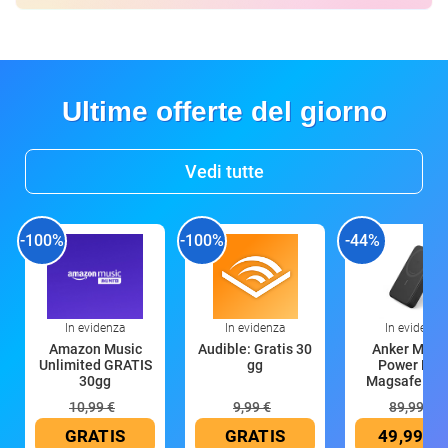
Ultime offerte del giorno
Vedi tutte
-100%
-100%
-44%
In evidenza
In evidenza
In evidenza
Amazon Music
Audible: Gratis 30
Anker Mag
Unlimited GRATIS
gg
Power Ban
30gg
Magsafe 10
mAh
10,99 €
9,99 €
89,99 €
GRATIS
GRATIS
49,99 €