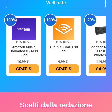
Vedi tutte
-100%
-100%
-29%
In evidenza
In evidenza
In evidenza
Amazon Music
Audible: Gratis 30
Logitech MX 
Unlimited GRATIS
gg
S Tastiera
30gg
Wireless (G
10,99 €
9,99 €
119,99 €
GRATIS
GRATIS
84,99 €
Scelti dalla redazione