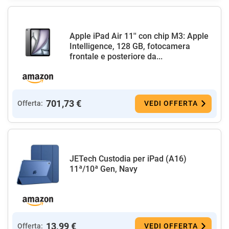
Apple iPad Air 11'' con chip M3: Apple
Intelligence, 128 GB, fotocamera
frontale e posteriore da...
701,73 €
Offerta:
VEDI OFFERTA
JETech Custodia per iPad (A16)
11ª/10ª Gen, Navy
13,99 €
Offerta:
VEDI OFFERTA