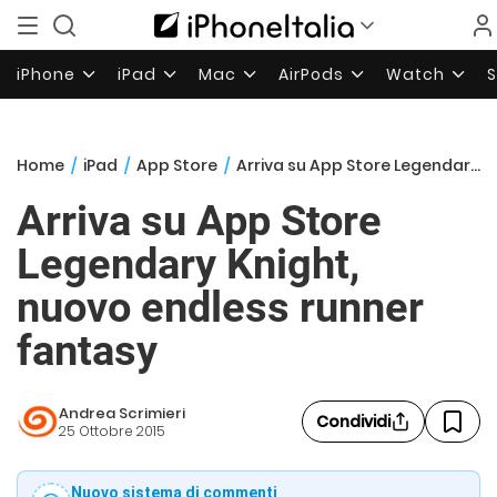
iPhone
iPad
Mac
AirPods
Watch
Home
/
iPad
/
App Store
/
Arriva su App Store Legendary Knight, nuovo endless runner fantasy
Arriva su App Store
Legendary Knight,
nuovo endless runner
fantasy
Andrea Scrimieri
Condividi
25 Ottobre 2015
Nuovo sistema di commenti