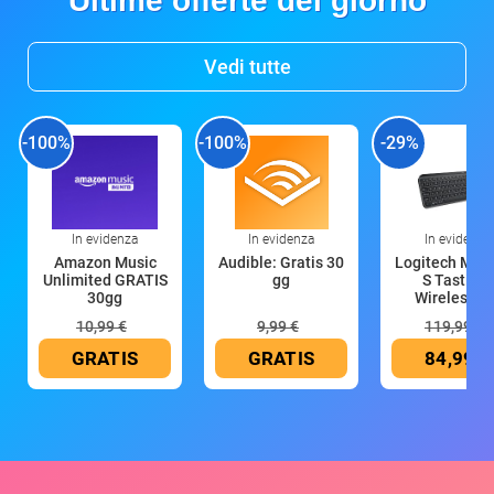
Ultime offerte del giorno
Vedi tutte
-100%
-100%
-29%
In evidenza
In evidenza
In evidenza
Amazon Music
Audible: Gratis 30
Logitech MX 
Unlimited GRATIS
gg
S Tastiera
30gg
Wireless (G
10,99 €
9,99 €
119,99 €
GRATIS
GRATIS
84,99 €