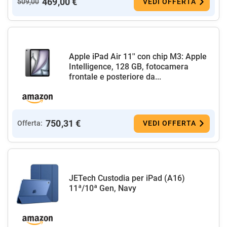
469,00 €
509,00
VEDI OFFERTA
Apple iPad Air 11'' con chip M3: Apple
Intelligence, 128 GB, fotocamera
frontale e posteriore da...
750,31 €
Offerta:
VEDI OFFERTA
JETech Custodia per iPad (A16)
11ª/10ª Gen, Navy