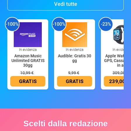
Vedi tutte
-100%
-100%
-23%
In evidenza
In evidenza
In evidenza
Amazon Music
Audible: Gratis 30
Apple Watch 
Unlimited GRATIS
gg
GPS, Cassa 4
30gg
in all
10,99 €
9,99 €
309,00 €
GRATIS
GRATIS
239,00 €
Scelti dalla redazione