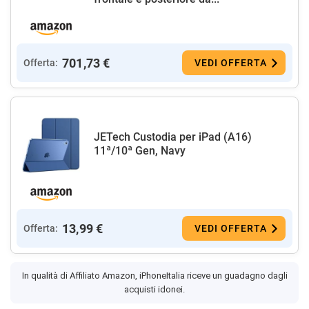
701,73 €
Offerta:
VEDI OFFERTA
JETech Custodia per iPad (A16)
11ª/10ª Gen, Navy
13,99 €
Offerta:
VEDI OFFERTA
In qualità di Affiliato Amazon, iPhoneItalia riceve un guadagno dagli
acquisti idonei.