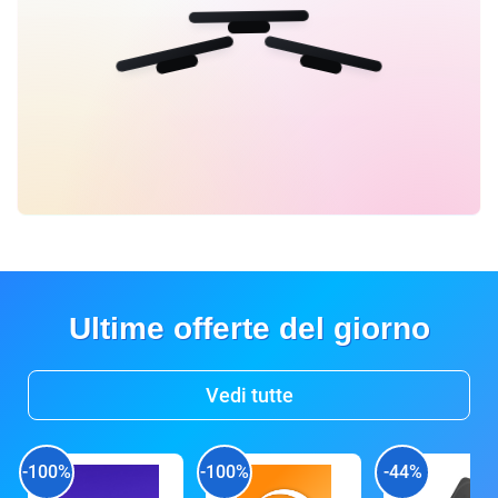
Ultime offerte del giorno
Vedi tutte
-100%
-100%
-44%