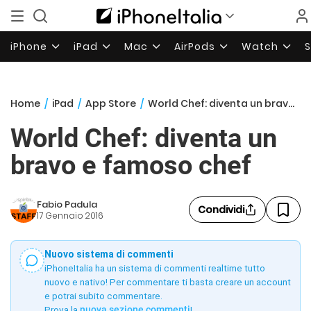
iPhone
iPad
Mac
AirPods
Watch
Home
/
iPad
/
App Store
/
World Chef: diventa un bravo e famoso chef
World Chef: diventa un
bravo e famoso chef
Fabio Padula
Condividi
17 Gennaio 2016
Nuovo sistema di commenti
iPhoneItalia ha un sistema di commenti realtime tutto
nuovo e nativo! Per commentare ti basta creare un account
e potrai subito commentare.
Prova la
nuova sezione commenti
!