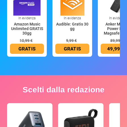
In evidenza
In evidenza
In evidenza
Amazon Music
Audible: Gratis 30
Anker Mag
Unlimited GRATIS
gg
Power Ban
30gg
Magsafe 10
mAh
10,99 €
9,99 €
89,99 €
GRATIS
GRATIS
49,99 €
Scelti dalla redazione