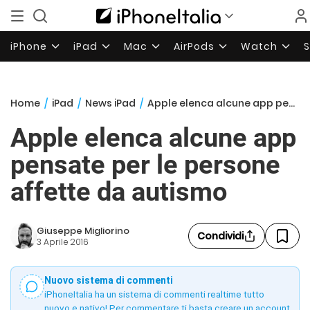
iPhone
iPad
Mac
AirPods
Watch
Home
/
iPad
/
News iPad
/
Apple elenca alcune app pensate per le persone affette da autismo
Apple elenca alcune app
pensate per le persone
affette da autismo
Giuseppe Migliorino
Condividi
3 Aprile 2016
Nuovo sistema di commenti
iPhoneItalia ha un sistema di commenti realtime tutto
nuovo e nativo! Per commentare ti basta creare un account