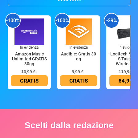
-100%
-100%
-29%
In evidenza
In evidenza
In evidenza
Amazon Music
Audible: Gratis 30
Logitech MX 
Unlimited GRATIS
gg
S Tastiera
30gg
Wireless (G
10,99 €
9,99 €
119,99 €
GRATIS
GRATIS
84,99 €
Scelti dalla redazione