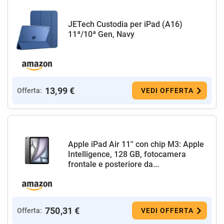
JETech Custodia per iPad (A16)
11ª/10ª Gen, Navy
13,99 €
Offerta:
VEDI OFFERTA
Apple iPad Air 11'' con chip M3: Apple
Intelligence, 128 GB, fotocamera
frontale e posteriore da...
750,31 €
Offerta:
VEDI OFFERTA