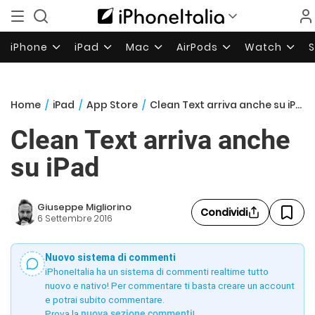
iPhone
iPad
Mac
AirPods
Watch
Home
/
iPad
/
App Store
/
Clean Text arriva anche su iPad
Clean Text arriva anche
su iPad
Giuseppe Migliorino
Condividi
6 Settembre 2016
Nuovo sistema di commenti
iPhoneItalia ha un sistema di commenti realtime tutto
nuovo e nativo! Per commentare ti basta creare un account
e potrai subito commentare.
Prova la
nuova sezione commenti
!