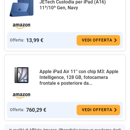
JETech Custodia per iPad (A16)
11ª/10ª Gen, Navy
13,99 €
Offerta:
VEDI OFFERTA
Apple iPad Air 11'' con chip M3: Apple
Intelligence, 128 GB, fotocamera
frontale e posteriore da...
760,29 €
Offerta:
VEDI OFFERTA
In qualità di Affiliato Amazon, iPhoneItalia riceve un guadagno dagli