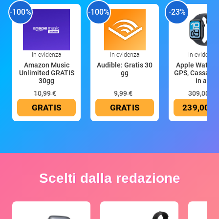
-100%
-100%
-23%
In evidenza
In evidenza
In evidenza
Amazon Music
Audible: Gratis 30
Apple Watch 
Unlimited GRATIS
gg
GPS, Cassa 4
30gg
in all
10,99 €
9,99 €
309,00 €
GRATIS
GRATIS
239,00 €
Scelti dalla redazione