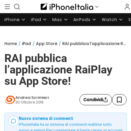
iPhone
iPad
Mac
AirPods
Watch
Home
/
iPad
/
App Store
/
RAI pubblica l’applicazione RaiPlay su App Store!
RAI pubblica
l’applicazione RaiPlay
su App Store!
Andrea Scrimieri
Condividi
30 Ottobre 2016
Nuovo sistema di commenti
iPhoneItalia ha un sistema di commenti realtime tutto
nuovo e nativo! Per commentare ti basta creare un account