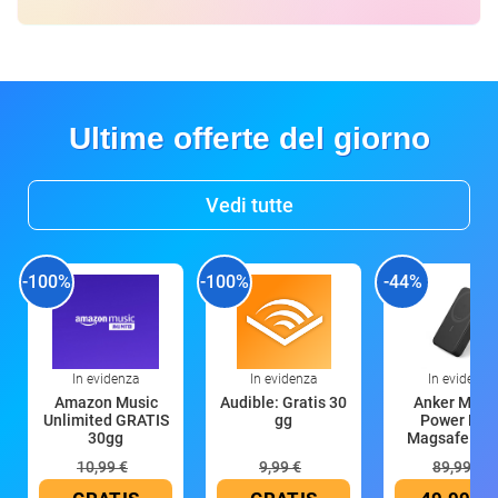
Ultime offerte del giorno
Vedi tutte
-100%
-100%
-44%
In evidenza
In evidenza
In evidenza
Amazon Music
Audible: Gratis 30
Anker Mag
Unlimited GRATIS
gg
Power Ban
30gg
Magsafe 10
mAh
10,99 €
9,99 €
89,99 €