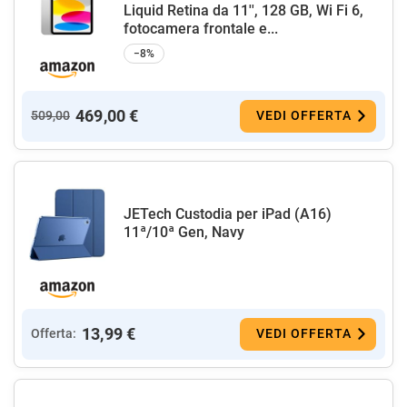
Liquid Retina da 11'', 128 GB, Wi Fi 6,
fotocamera frontale e...
−8%
469,00 €
509,00
VEDI OFFERTA
JETech Custodia per iPad (A16)
11ª/10ª Gen, Navy
13,99 €
Offerta:
VEDI OFFERTA