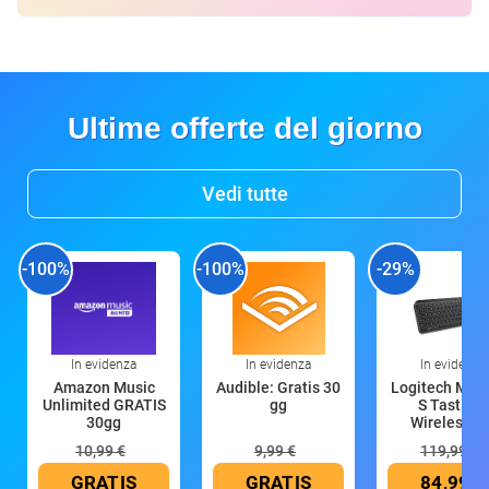
Ultime offerte del giorno
Vedi tutte
-100%
-100%
-29%
In evidenza
In evidenza
In evidenza
Amazon Music
Audible: Gratis 30
Logitech MX 
Unlimited GRATIS
gg
S Tastiera
30gg
Wireless (G
10,99 €
9,99 €
119,99 €
GRATIS
GRATIS
84,99 €