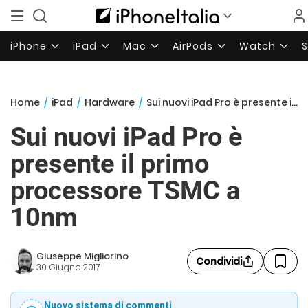
iPhone
iPad
Mac
AirPods
Watch
Home
/
iPad
/
Hardware
/
Sui nuovi iPad Pro è presente il primo processore TSMC a 10nm
Sui nuovi iPad Pro è
presente il primo
processore TSMC a
10nm
Giuseppe Migliorino
Condividi
30 Giugno 2017
Nuovo sistema di commenti