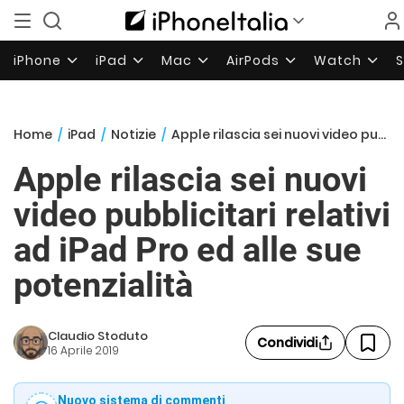
iPhone
iPad
Mac
AirPods
Watch
Home
/
iPad
/
Notizie
/
Apple rilascia sei nuovi video pubblicitari relativi ad iPad Pro ed alle sue potenzialità
Apple rilascia sei nuovi
video pubblicitari relativi
ad iPad Pro ed alle sue
potenzialità
Claudio Stoduto
Condividi
16 Aprile 2019
Nuovo sistema di commenti