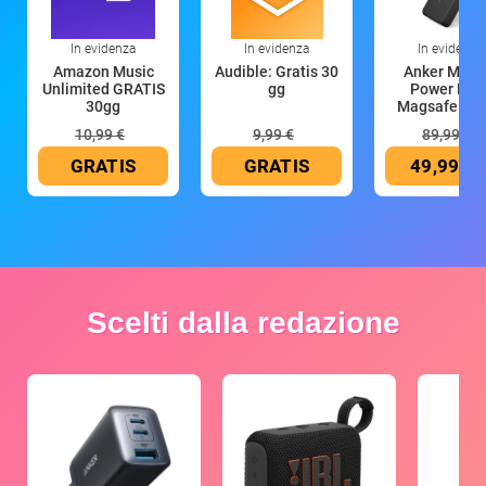
In evidenza
In evidenza
In evidenza
Amazon Music
Audible: Gratis 30
Anker Mag
Unlimited GRATIS
gg
Power Ban
30gg
Magsafe 10
mAh
10,99 €
9,99 €
89,99 €
GRATIS
GRATIS
49,99 €
Scelti dalla redazione