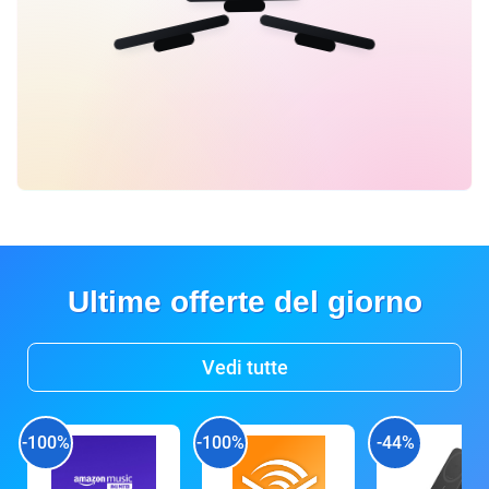
Ultime offerte del giorno
Vedi tutte
-100%
-100%
-44%