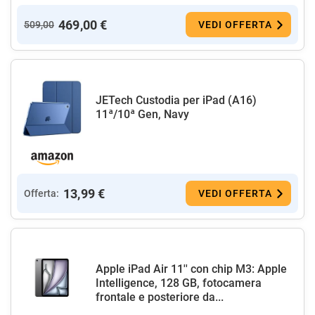
469,00 €
509,00
VEDI OFFERTA
JETech Custodia per iPad (A16)
11ª/10ª Gen, Navy
13,99 €
Offerta:
VEDI OFFERTA
Apple iPad Air 11'' con chip M3: Apple
Intelligence, 128 GB, fotocamera
frontale e posteriore da...