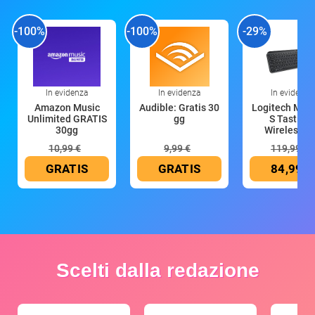
-100%
-100%
-29%
In evidenza
In evidenza
In evidenza
Amazon Music
Audible: Gratis 30
Logitech MX 
Unlimited GRATIS
gg
S Tastiera
30gg
Wireless (G
10,99 €
9,99 €
119,99 €
GRATIS
GRATIS
84,99 €
Scelti dalla redazione