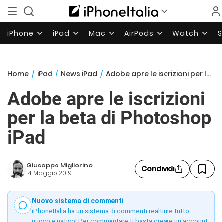
iPhone
iPad
Mac
AirPods
Watch
Home
/
iPad
/
News iPad
/
Adobe apre le iscrizioni per la beta di Photoshop iPad
Adobe apre le iscrizioni
per la beta di Photoshop
iPad
Giuseppe Migliorino
Condividi
14 Maggio 2019
Nuovo sistema di commenti
iPhoneItalia ha un sistema di commenti realtime tutto
nuovo e nativo! Per commentare ti basta creare un account