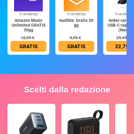
In evidenza
In evidenza
In evidenza
Amazon Music
Audible: Gratis 30
Anker caricat
Unlimited GRATIS
gg
USB-C rapido
30gg
(Nano
10,99 €
9,99 €
29,99 €
GRATIS
GRATIS
22,79 €
Scelti dalla redazione