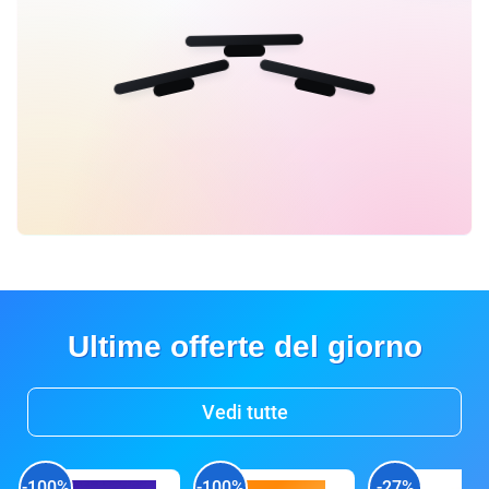
Ultime offerte del giorno
Vedi tutte
-100%
-100%
-27%