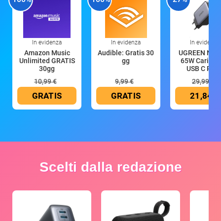
In evidenza
In evidenza
In evidenza
Amazon Music
Audible: Gratis 30
UGREEN Nex
Unlimited GRATIS
gg
65W Caricat
30gg
USB C Rica
10,99 €
9,99 €
29,99 €
GRATIS
GRATIS
21,84 €
Scelti dalla redazione