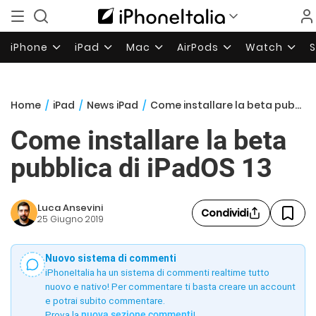
iPhone
iPad
Mac
AirPods
Watch
Home
/
iPad
/
News iPad
/
Come installare la beta pubblica di iPadOS 13
Come installare la beta
pubblica di iPadOS 13
Luca Ansevini
Condividi
25 Giugno 2019
Nuovo sistema di commenti
iPhoneItalia ha un sistema di commenti realtime tutto
nuovo e nativo! Per commentare ti basta creare un account
e potrai subito commentare.
Prova la
nuova sezione commenti
!