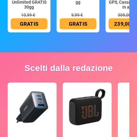
Unlimited GRATIS
gg
GPS, Cassa 4
30gg
in all
10,99 €
9,99 €
309,00 €
GRATIS
GRATIS
239,00 €
Scelti dalla redazione