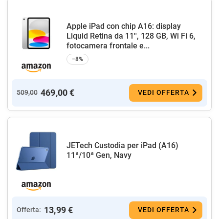
Apple iPad con chip A16: display
Liquid Retina da 11'', 128 GB, Wi Fi 6,
fotocamera frontale e...
−8%
469,00 €
509,00
VEDI OFFERTA
JETech Custodia per iPad (A16)
11ª/10ª Gen, Navy
13,99 €
Offerta:
VEDI OFFERTA