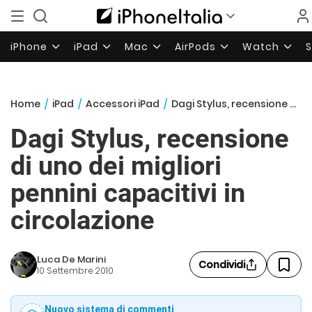
iPhone
iPad
Mac
AirPods
Watch
Home
/
iPad
/
Accessori iPad
/
Dagi Stylus, recensione di uno dei migliori pennini capacitivi in circolazione
Dagi Stylus, recensione
di uno dei migliori
pennini capacitivi in
circolazione
Luca De Marini
Condividi
10 Settembre 2010
Nuovo sistema di commenti