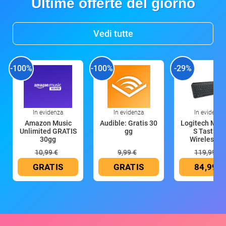
Ultime offerte del giorno
Vedi tutte
-100%
-100%
-29%
In evidenza
In evidenza
In evidenza
Amazon Music
Audible: Gratis 30
Logitech MX 
Unlimited GRATIS
gg
S Tastiera
30gg
Wireless (G
10,99 €
9,99 €
119,99 €
GRATIS
GRATIS
84,99 €