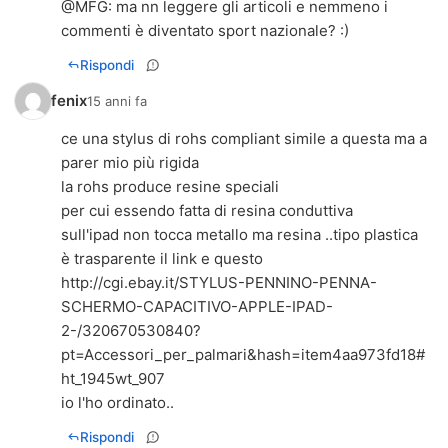
@MFG: ma nn leggere gli articoli e nemmeno i
commenti è diventato sport nazionale? :)
Rispondi
fenix
15 anni fa
ce una stylus di rohs compliant simile a questa ma a
parer mio più rigida
la rohs produce resine speciali
per cui essendo fatta di resina conduttiva
sull'ipad non tocca metallo ma resina ..tipo plastica
è trasparente il link e questo
http://cgi.ebay.it/STYLUS-PENNINO-PENNA-
SCHERMO-CAPACITIVO-APPLE-IPAD-
2-/320670530840?
pt=Accessori_per_palmari&hash=item4aa973fd18#
ht_1945wt_907
io l'ho ordinato..
Rispondi