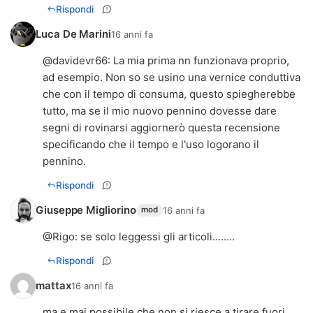
Rispondi
Luca De Marini
16 anni fa
@
davidevr66
: La mia prima nn funzionava proprio,
ad esempio. Non so se usino una vernice conduttiva
che con il tempo di consuma, questo spiegherebbe
tutto, ma se il mio nuovo pennino dovesse dare
segni di rovinarsi aggiornerò questa recensione
specificando che il tempo e l'uso logorano il
pennino.
Rispondi
Giuseppe Migliorino
16 anni fa
mod
@
Rigo
: se solo leggessi gli articoli........
Rispondi
mattax
16 anni fa
ma e mai possibile che non si riesce a tirare fuori