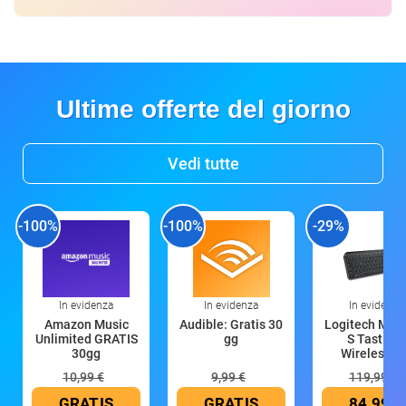
Ultime offerte del giorno
Vedi tutte
-100%
-100%
-29%
In evidenza
In evidenza
In evidenza
Amazon Music
Audible: Gratis 30
Logitech MX 
Unlimited GRATIS
gg
S Tastiera
30gg
Wireless (G
10,99 €
9,99 €
119,99 €
GRATIS
GRATIS
84,99 €