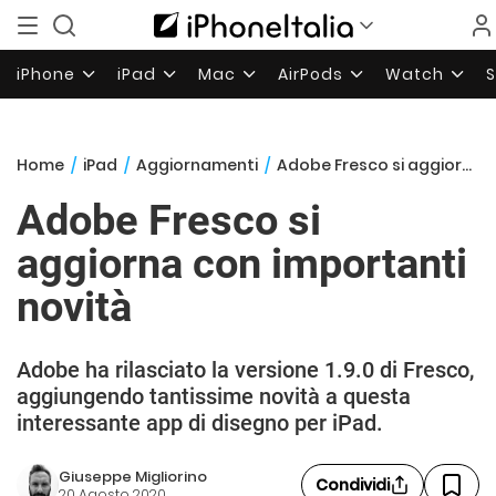
iPhone
iPad
Mac
AirPods
Watch
Home
/
iPad
/
Aggiornamenti
/
Adobe Fresco si aggiorna con importanti novità
Adobe Fresco si
aggiorna con importanti
novità
Adobe ha rilasciato la versione 1.9.0 di Fresco,
aggiungendo tantissime novità a questa
interessante app di disegno per iPad.
Giuseppe Migliorino
Condividi
20 Agosto 2020