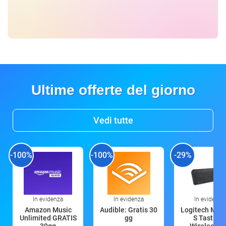
Ultime offerte del giorno
Vedi tutte
-100%
-100%
-29%
In evidenza
In evidenza
In evidenza
Amazon Music
Audible: Gratis 30
Logitech MX 
Unlimited GRATIS
gg
S Tastiera