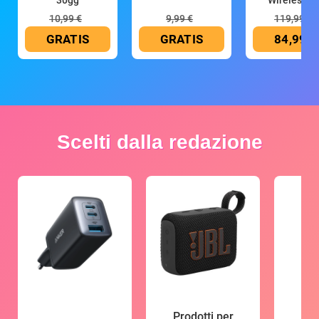
30gg
Wireless (G
10,99 €
9,99 €
119,99 €
GRATIS
GRATIS
84,99 €
Scelti dalla redazione
Prodotti per