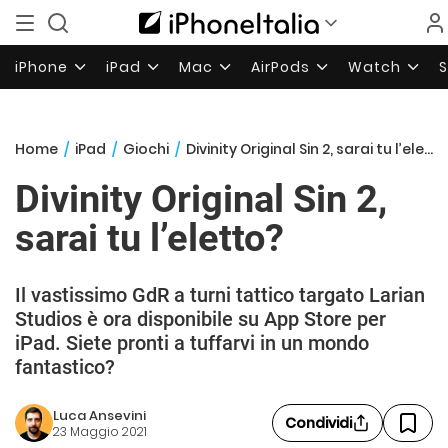
iPhone
iPad
Mac
AirPods
Watch
Home
/
iPad
/
Giochi
/
Divinity Original Sin 2, sarai tu l’eletto?
Divinity Original Sin 2,
sarai tu l’eletto?
Il vastissimo GdR a turni tattico targato Larian
Studios è ora disponibile su App Store per
iPad. Siete pronti a tuffarvi in un mondo
fantastico?
Luca Ansevini
Condividi
23 Maggio 2021