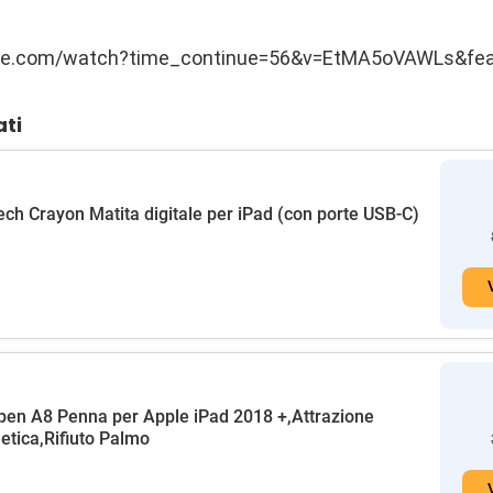
be.com/watch?time_continue=56&v=EtMA5oVAWLs&fea
ati
ech Crayon Matita digitale per iPad (con porte USB-C)
en A8 Penna per Apple iPad 2018 +,Attrazione
tica,Rifiuto Palmo