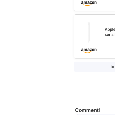
Apple
sensib
In
Commenti