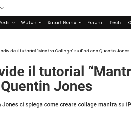
rPods
Watch
Smart Home
Forum
Tech
O
ndivide il tutorial “Mantra Collage” su iPad con Quentin Jones
ide il tutorial “Mant
 Quentin Jones
n Jones ci spiega come creare collage mantra su i