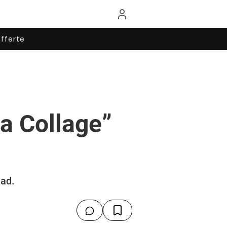
fferte
ra Collage”
Pad.