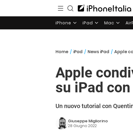
iPhone
iPad
Mac
Ai
Home
/
iPad
/
News iPad
/
Apple co
Apple condiv
su iPad con
Un nuovo tutorial con Quenti
Giuseppe Migliorino
28 Giugno 2022