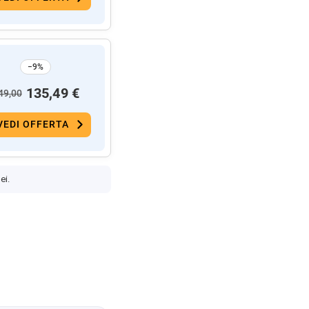
−9%
135,49 €
49,00
VEDI OFFERTA
ei.