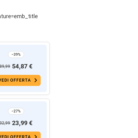
ture=emb_title
−39%
54,87 €
89,99
VEDI OFFERTA
−27%
23,99 €
32,99
VEDI OFFERTA