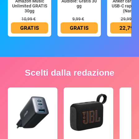
Amazon Music
Audible: Gratis 30
Anker caricat
Unlimited GRATIS
gg
USB-C rapido
30gg
(Nano
10,99 €
9,99 €
29,99 €
GRATIS
GRATIS
22,79 €
Scelti dalla redazione