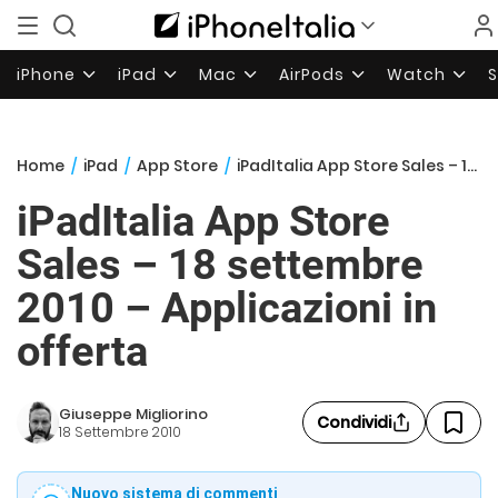
iPhone
iPad
Mac
AirPods
Watch
Home
/
iPad
/
App Store
/
iPadItalia App Store Sales – 18 settembre 2010 – Applicazioni in offerta
iPadItalia App Store
Sales – 18 settembre
2010 – Applicazioni in
offerta
Giuseppe Migliorino
Condividi
18 Settembre 2010
Nuovo sistema di commenti