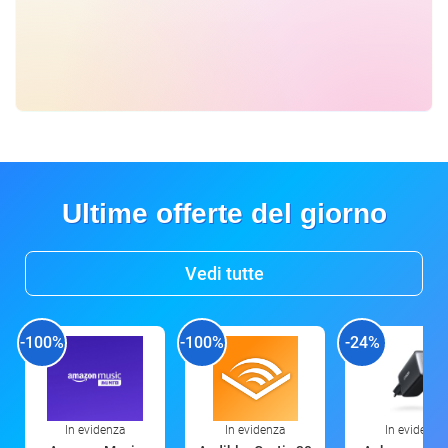
Ultime offerte del giorno
Vedi tutte
-100%
-100%
-24%
In evidenza
In evidenza
In evidenza