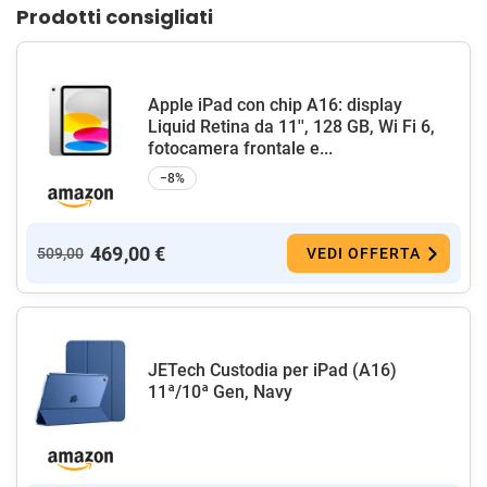
Prodotti consigliati
Apple iPad con chip A16: display
Liquid Retina da 11'', 128 GB, Wi Fi 6,
fotocamera frontale e...
−8%
469,00 €
509,00
VEDI OFFERTA
JETech Custodia per iPad (A16)
11ª/10ª Gen, Navy