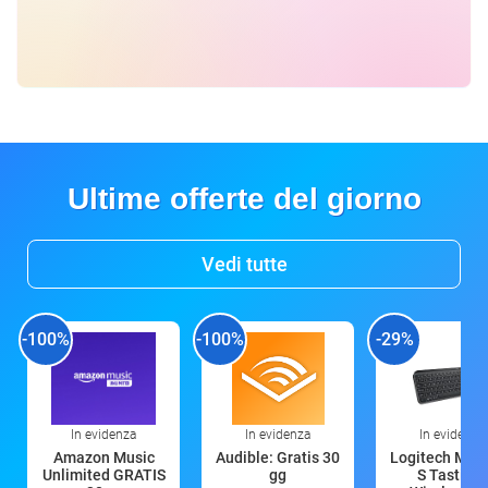
Ultime offerte del giorno
Vedi tutte
-100%
-100%
-29%
In evidenza
In evidenza
In evidenza
Amazon Music
Audible: Gratis 30
Logitech MX 
Unlimited GRATIS
gg
S Tastiera