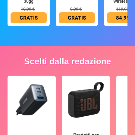
30gg
Wireless (G
10,99 €
9,99 €
119,99 €
GRATIS
GRATIS
84,99 €
Scelti dalla redazione