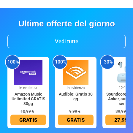
Ultime offerte del giorno
Vedi tutte
-100%
-100%
-30%
In evidenza
In evidenza
12:16
Amazon Music
Audible: Gratis 30
Soundcore P30
Unlimited GRATIS
gg
Anker, aurico
30gg
senz
10,99 €
9,99 €
39,99 €
GRATIS
GRATIS
27,99 €