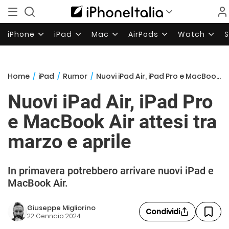
iPhone
iPad
Mac
AirPods
Watch
Home
/
iPad
/
Rumor
/
Nuovi iPad Air, iPad Pro e MacBook Air attesi tra marzo e aprile
Nuovi iPad Air, iPad Pro
e MacBook Air attesi tra
marzo e aprile
In primavera potrebbero arrivare nuovi iPad e
MacBook Air.
Giuseppe Migliorino
Condividi
22 Gennaio 2024