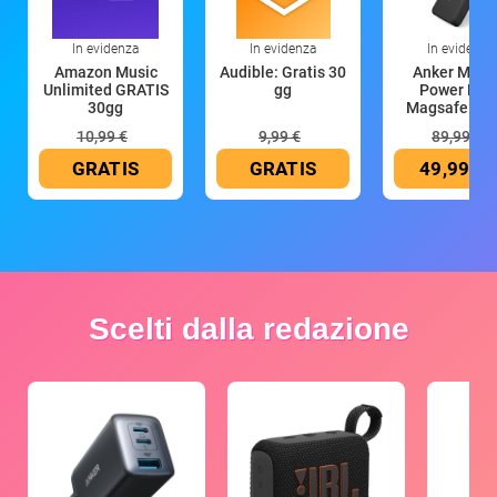
In evidenza
In evidenza
In evidenza
Amazon Music
Audible: Gratis 30
Anker Mag
Unlimited GRATIS
gg
Power Ban
30gg
Magsafe 10
mAh
10,99 €
9,99 €
89,99 €
GRATIS
GRATIS
49,99 €
Scelti dalla redazione