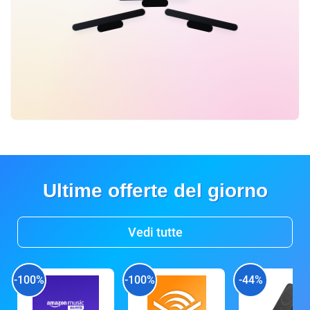
Ultime offerte del giorno
Vedi tutte
-100%
-100%
-44%