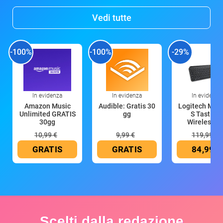
Vedi tutte
-100%
-100%
-29%
In evidenza
In evidenza
In evidenza
Amazon Music
Audible: Gratis 30
Logitech MX 
Unlimited GRATIS
gg
S Tastiera
30gg
Wireless (G
10,99 €
9,99 €
119,99 €
GRATIS
GRATIS
84,99 €
Scelti dalla redazione