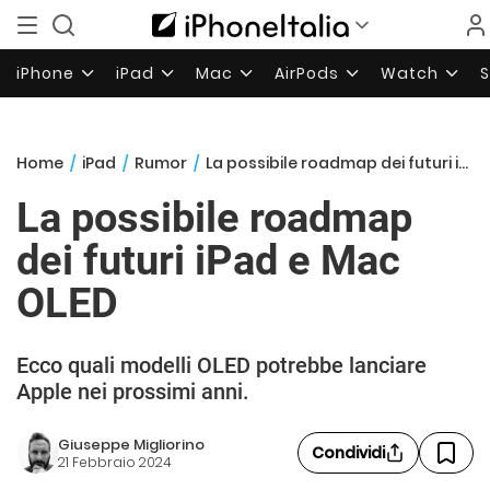
iPhone
iPad
Mac
AirPods
Watch
Home
/
iPad
/
Rumor
/
La possibile roadmap dei futuri iPad e Mac OLED
La possibile roadmap
dei futuri iPad e Mac
OLED
Ecco quali modelli OLED potrebbe lanciare
Apple nei prossimi anni.
Giuseppe Migliorino
Condividi
21 Febbraio 2024