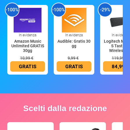
-100%
-100%
-29%
In evidenza
In evidenza
In evidenza
Amazon Music
Audible: Gratis 30
Logitech MX 
Unlimited GRATIS
gg
S Tastiera
30gg
Wireless (G
10,99 €
9,99 €
119,99 €
GRATIS
GRATIS
84,99 €
Scelti dalla redazione