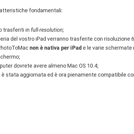
tteristiche fondamentali:
 trasferiti in
full-resolution;
ibreria del vostro iPad verranno trasferite con risoluzione
e PhotoToMac
non è nativa per iPad
e le varie schermate 
 schermo;
puter dovrete avere almeno Mac OS 10.4;
p è stata aggiornata ed è ora pienamente compatibile co