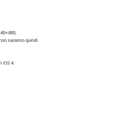
 640×480;
non saranno quindi
n iOS 4.