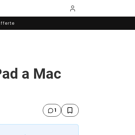
fferte
iPad a Mac
1