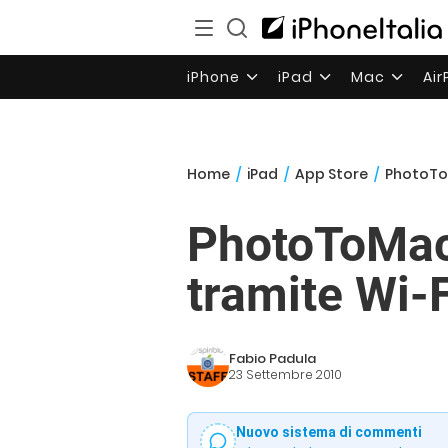
iPhone
iPad
Mac
Ai
Home
/
iPad
/
App Store
/
PhotoToM
PhotoToMac,
tramite Wi-F
Fabio Padula
23 Settembre 2010
Nuovo sistema di commenti