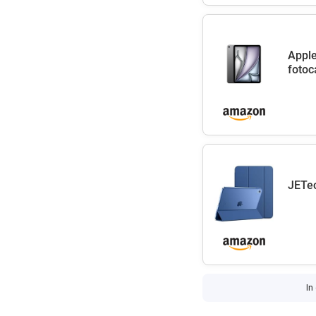
Apple
fotoc
JETec
In