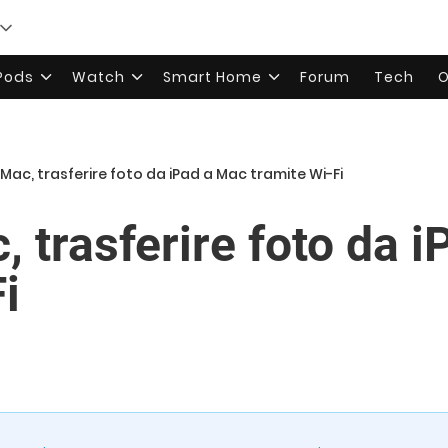
rPods
Watch
Smart Home
Forum
Tech
O
ac, trasferire foto da iPad a Mac tramite Wi-Fi
 trasferire foto da 
i