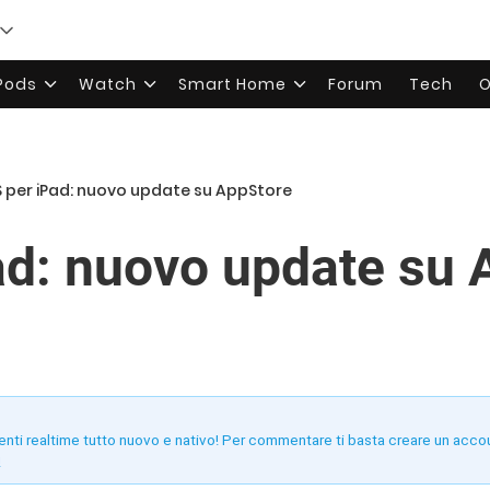
rPods
Watch
Smart Home
Forum
Tech
O
 per iPad: nuovo update su AppStore
d: nuovo update su 
enti realtime tutto nuovo e nativo! Per commentare ti basta creare un acco
!