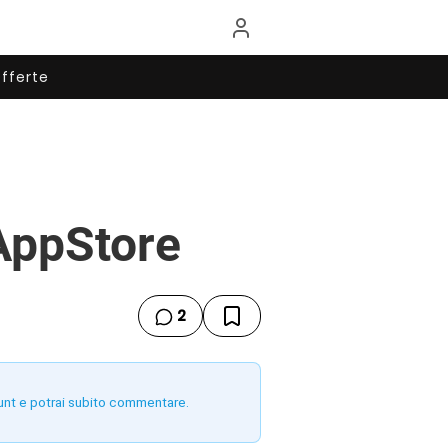
fferte
AppStore
2
unt e potrai subito commentare.