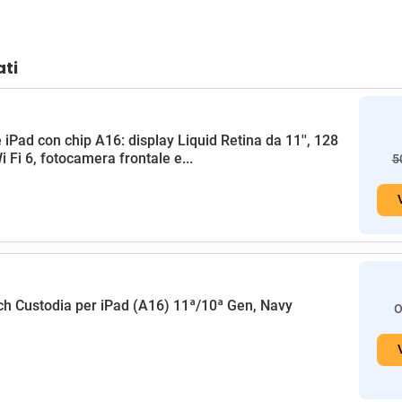
ati
 iPad con chip A16: display Liquid Retina da 11'', 128
i Fi 6, fotocamera frontale e...
5
h Custodia per iPad (A16) 11ª/10ª Gen, Navy
O