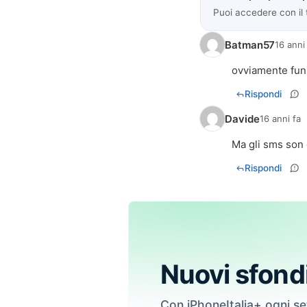
Puoi accedere con il
Batman57
16 anni
ovviamente funz
Rispondi
Davide
16 anni fa
Ma gli sms son 
Rispondi
Nuovi sfond
Con iPhoneItalia+ ogni s