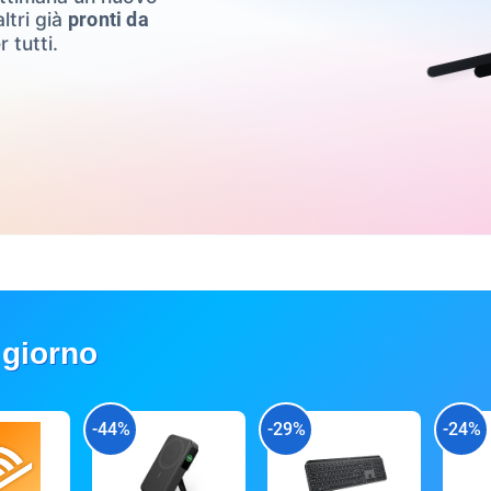
ltri già
pronti da
r tutti.
 giorno
-44%
-29%
-24%