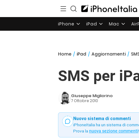
iPhone
iPad
Mac
Ai
Home
/
iPad
/
Aggiornamenti
/
SMS
SMS per iPa
Giuseppe Migliorino
7 Ottobre 2010
Nuovo sistema di commenti
iPhoneItalia ha un sistema di comm
Prova la
nuova sezione commenti