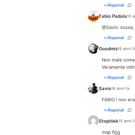
Rispondi
Fabio Padula
16 a
@
Savio
: scusa,
Rispondi
Goodmix
16 anni f
Non male come a
Veramente otti
Rispondi
Savio
16 anni fa
FABIO ! non era 
Rispondi
Stopitiek
15 anni f
map fijjg