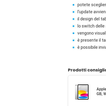
potete sceglier
l’update avvien
il design del ta
lo switch dell
vengono visualizz
è presente il t
è possibile inv
Prodotti consigli
Apple
GB, W