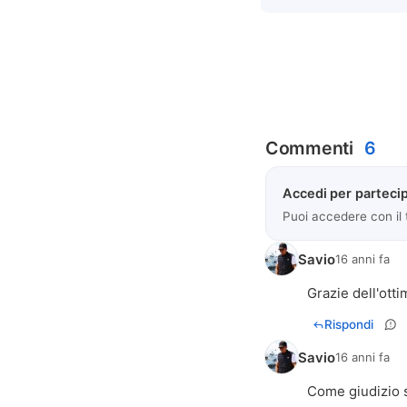
Commenti
6
Accedi per partecip
Puoi accedere con il
Savio
16 anni fa
Grazie dell'ott
Rispondi
Savio
16 anni fa
Come giudizio si