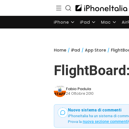
iPhone
iPad
Mac
Ai
Home
/
iPad
/
App Store
/
FlightBoa
FlightBoard:
Fabio Padula
24 Ottobre 2010
Nuovo sistema di commenti
iPhoneItalia ha un sistema di comm
Prova la
nuova sezione commenti