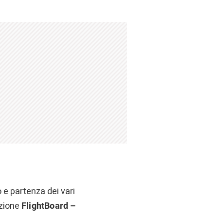
o e partenza dei vari
azione
FlightBoard –