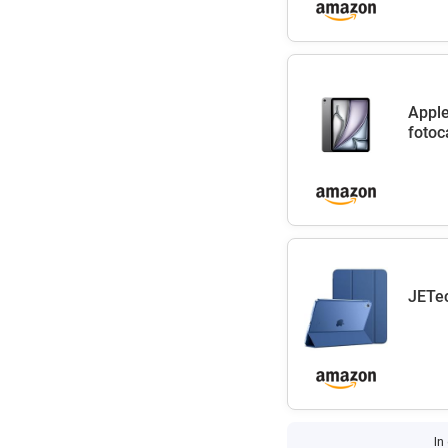
Apple
fotoc
JETec
In