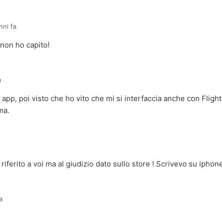
nni fa
 non ho capito!
a
pp, poi visto che ho vito che mi si interfaccia anche con Flight
ma.
riferito a voi ma al giudizio dato sullo store ! Scrivevo su iphone
a