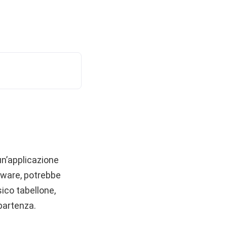
n’applicazione
ftware, potrebbe
sico tabellone,
 partenza.