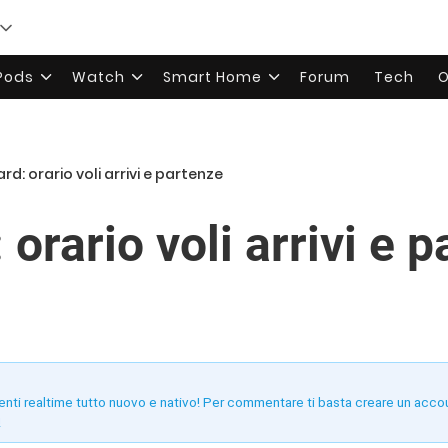
rPods
Watch
Smart Home
Forum
Tech
O
rd: orario voli arrivi e partenze
 orario voli arrivi e 
enti realtime tutto nuovo e nativo! Per commentare ti basta creare un acco
!