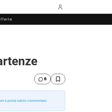
fferte
partenze
6
unt e potrai subito commentare.