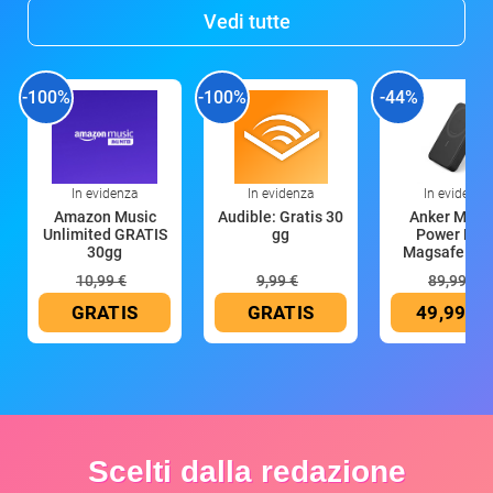
Vedi tutte
-100%
-100%
-44%
In evidenza
In evidenza
In evidenza
Amazon Music
Audible: Gratis 30
Anker Mag
Unlimited GRATIS
gg
Power Ban
30gg
Magsafe 10
mAh
10,99 €
9,99 €
89,99 €
GRATIS
GRATIS
49,99 €
Scelti dalla redazione