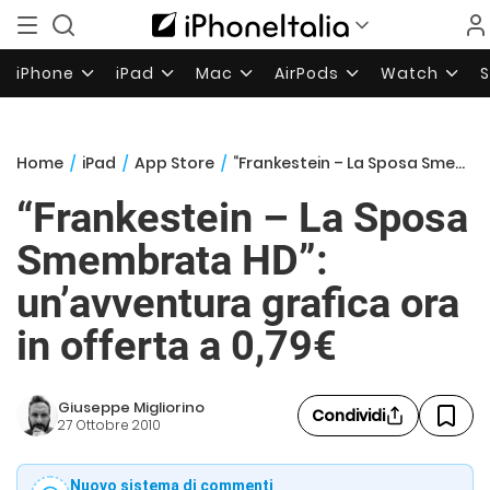
iPhone
iPad
Mac
AirPods
Watch
Home
/
iPad
/
App Store
/
“Frankestein – La Sposa Smembrata HD”: un’avventura grafica ora in offerta a 0,79€
“Frankestein – La Sposa
Smembrata HD”:
un’avventura grafica ora
in offerta a 0,79€
Giuseppe Migliorino
Condividi
27 Ottobre 2010
Nuovo sistema di commenti