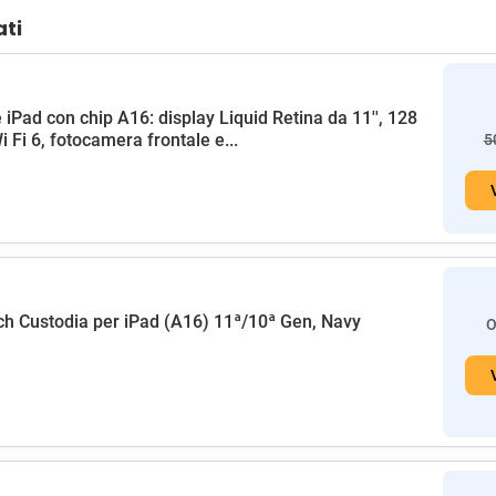
ati
 iPad con chip A16: display Liquid Retina da 11'', 128
i Fi 6, fotocamera frontale e...
5
h Custodia per iPad (A16) 11ª/10ª Gen, Navy
O