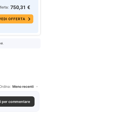
750,31 €
ferta:
VEDI OFFERTA
ei.
Ordina:
i per commentare