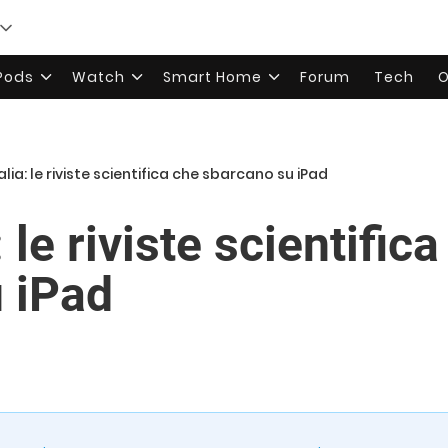
rPods
Watch
Smart Home
Forum
Tech
O
alia: le riviste scientifica che sbarcano su iPad
: le riviste scientific
 iPad