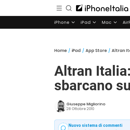
iPhone
iPad
Mac
Ai
Home
/
iPad
/
App Store
/
Altran It
Altran Italia
sbarcano su
Giuseppe Migliorino
28 Ottobre 2010
Nuovo sistema di commenti