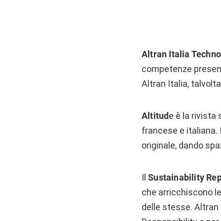
Altran Italia Techn
competenze presenti a
Altran Italia, talvol
Altitud
e è la rivista
francese e italiana. 
originale, dando spa
Il
Sustainability Re
che arricchiscono l
delle stesse. Altran 