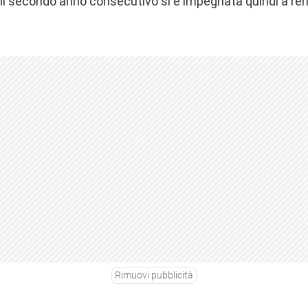
 il secondo anno consecutivo si è impegnata quindi a rend
Rimuovi pubblicità