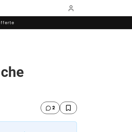
fferte
a che
2