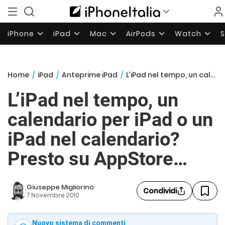
iPhone
iPad
Mac
AirPods
Watch
Home
/
iPad
/
Anteprime iPad
/
L’iPad nel tempo, un calendario per iPad o un iPad nel calendario? Presto su AppStore…
L’iPad nel tempo, un
calendario per iPad o un
iPad nel calendario?
Presto su AppStore…
Giuseppe Migliorino
Condividi
7 Novembre 2010
Nuovo sistema di commenti