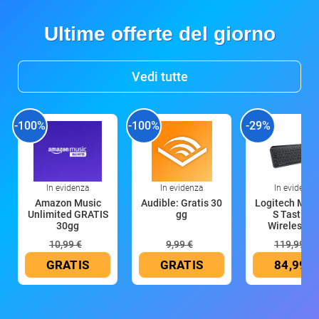
Ultime offerte del giorno
Vedi tutte
-100%
-100%
-29%
In evidenza
In evidenza
In evidenza
Amazon Music
Audible: Gratis 30
Logitech MX 
Unlimited GRATIS
gg
S Tastiera
30gg
Wireless (G
10,99 €
9,99 €
119,99 €
GRATIS
GRATIS
84,99 €