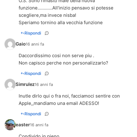
O.S. Sono rimasto male della nuova
funzione............All'inizio pensavo si potesse
scegliere,ma invece nisba!
Speriamo tornino alla vecchia funzione
Rispondi
Gaio
16 anni fa
Daccordissimo cosi non serve piu .
Non capisco perche non personalizzarlo?
Rispondi
Simrulez
16 anni fa
Inutle dirlo qui o fra noi, facciamoci sentire con
Apple,,mandiamo una email ADESSO!
Rispondi
easter
16 anni fa
Condivido in pieno.