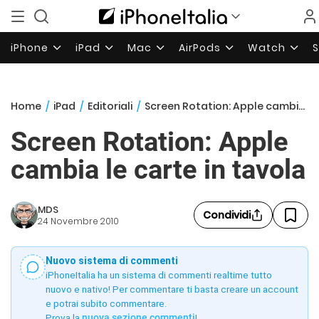
iPhone
iPad
Mac
AirPods
Watch
Home
/
iPad
/
Editoriali
/
Screen Rotation: Apple cambia le carte in tavola
Screen Rotation: Apple
cambia le carte in tavola
MDS
Condividi
24 Novembre 2010
Nuovo sistema di commenti
iPhoneItalia ha un sistema di commenti realtime tutto
nuovo e nativo! Per commentare ti basta creare un account
e potrai subito commentare.
Prova la
nuova sezione commenti
!