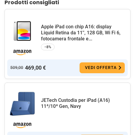
Prodotti consigliati
Apple iPad con chip A16: display
Liquid Retina da 11'', 128 GB, Wi Fi 6,
fotocamera frontale e...
−8%
469,00 €
509,00
VEDI OFFERTA
JETech Custodia per iPad (A16)
11ª/10ª Gen, Navy