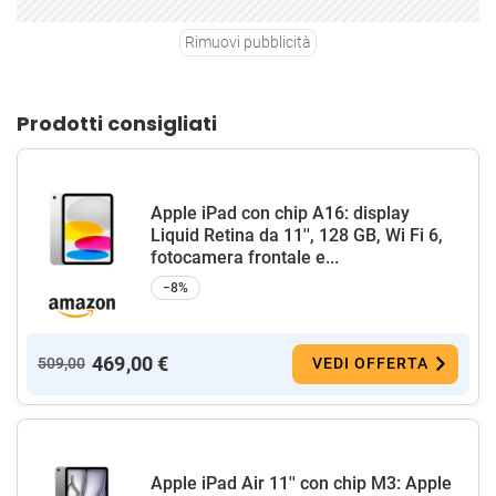
Rimuovi pubblicità
Prodotti consigliati
Apple iPad con chip A16: display
Liquid Retina da 11'', 128 GB, Wi Fi 6,
fotocamera frontale e...
−8%
469,00 €
509,00
VEDI OFFERTA
Apple iPad Air 11'' con chip M3: Apple