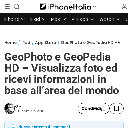
iPhone
iPad
Mac
AirPods
Watch
Home
/
iPad
/
App Store
/
GeoPhoto e GeoPedia HD – Visualizza foto ed ricevi informazioni in base all’area del mondo
GeoPhoto e GeoPedia
HD – Visualizza foto ed
ricevi informazioni in
base all’area del mondo
GM
Condividi
3 Dicembre 2010
Nuovo sistema di commenti