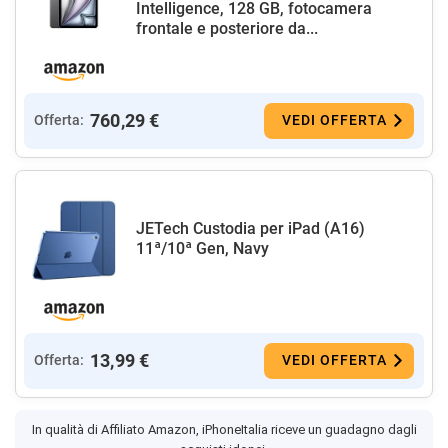
Intelligence, 128 GB, fotocamera
frontale e posteriore da...
760,29 €
Offerta:
VEDI OFFERTA
JETech Custodia per iPad (A16)
11ª/10ª Gen, Navy
13,99 €
Offerta:
VEDI OFFERTA
In qualità di Affiliato Amazon, iPhoneItalia riceve un guadagno dagli