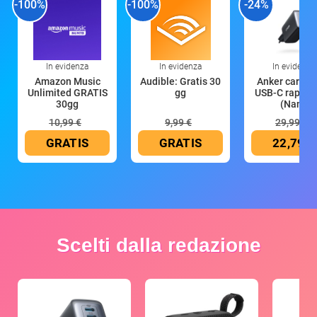
-100%
-100%
-24%
In evidenza
In evidenza
In evidenza
Amazon Music
Audible: Gratis 30
Anker caricat
Unlimited GRATIS
gg
USB-C rapido
30gg
(Nano
10,99 €
9,99 €
29,99 €
GRATIS
GRATIS
22,79 €
Scelti dalla redazione