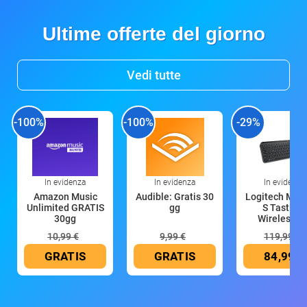
Ultime offerte del giorno
Vedi tutte
-100%
-100%
-29%
In evidenza
In evidenza
In evidenza
Amazon Music
Audible: Gratis 30
Logitech MX 
Unlimited GRATIS
gg
S Tastiera
30gg
Wireless (G
10,99 €
9,99 €
119,99 €
GRATIS
GRATIS
84,99 €