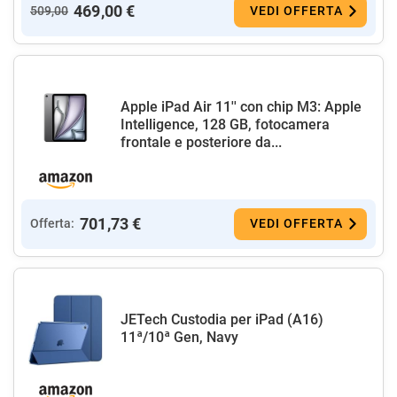
469,00 €
509,00
VEDI OFFERTA
Apple iPad Air 11'' con chip M3: Apple
Intelligence, 128 GB, fotocamera
frontale e posteriore da...
701,73 €
Offerta:
VEDI OFFERTA
JETech Custodia per iPad (A16)
11ª/10ª Gen, Navy