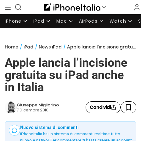
iPhone
iPad
Mac
AirPods
Watch
Home
/
iPad
/
News iPad
/
Apple lancia l’incisione gratuita su iPad anche in Italia
Apple lancia l’incisione
gratuita su iPad anche
in Italia
Giuseppe Migliorino
Condividi
7 Dicembre 2010
Nuovo sistema di commenti
iPhoneItalia ha un sistema di commenti realtime tutto
nuovo e nativo! Per commentare ti basta creare un account