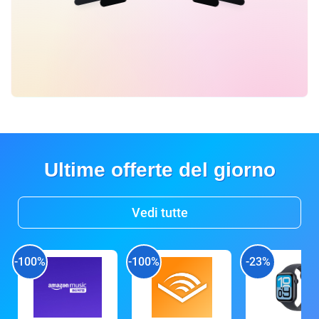
Ultime offerte del giorno
Vedi tutte
-100%
-100%
-23%