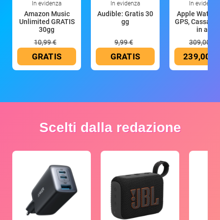
In evidenza
In evidenza
In evidenza
Amazon Music
Audible: Gratis 30
Apple Watch 
Unlimited GRATIS
gg
GPS, Cassa 4
30gg
in all
10,99 €
9,99 €
309,00 €
GRATIS
GRATIS
239,00 €
Scelti dalla redazione