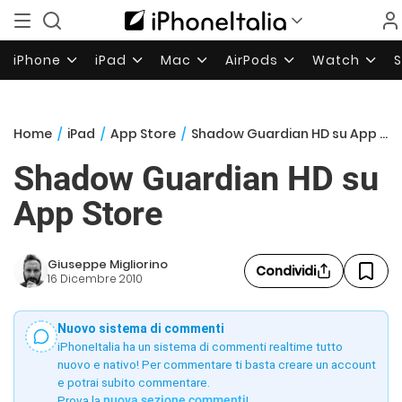
iPhone
iPad
Mac
AirPods
Watch
Home
/
iPad
/
App Store
/
Shadow Guardian HD su App Store
Shadow Guardian HD su
App Store
Giuseppe Migliorino
Condividi
16 Dicembre 2010
Nuovo sistema di commenti
iPhoneItalia ha un sistema di commenti realtime tutto
nuovo e nativo! Per commentare ti basta creare un account
e potrai subito commentare.
Prova la
nuova sezione commenti
!