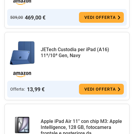
469,00 €
509,00
VEDI OFFERTA
JETech Custodia per iPad (A16)
11ª/10ª Gen, Navy
13,99 €
Offerta:
VEDI OFFERTA
Apple iPad Air 11'' con chip M3: Apple
Intelligence, 128 GB, fotocamera
frontale e posteriore da...