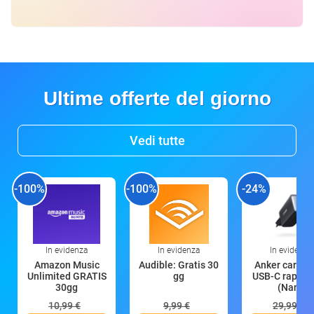
Ultime offerte del giorno
Vedi tutte
-100%
-100%
-24%
In evidenza
In evidenza
In evidenza
Amazon Music
Audible: Gratis 30
Anker caricat
Unlimited GRATIS
gg
USB-C rapido
30gg
(Nano
10,99 €
9,99 €
29,99 €