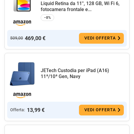
Liquid Retina da 11'', 128 GB, Wi Fi 6,
fotocamera frontale e...
−8%
469,00 €
509,00
VEDI OFFERTA
JETech Custodia per iPad (A16)
11ª/10ª Gen, Navy
13,99 €
Offerta:
VEDI OFFERTA