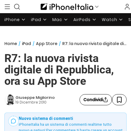
iPhone
iPad
Mac
AirPods
Watch
Home
/
iPad
/
App Store
/
R7: la nuova rivista digitale di Repubblica, ora su App Store
R7: la nuova rivista
digitale di Repubblica,
ora su App Store
Giuseppe Migliorino
Condividi
19 Dicembre 2010
Nuovo sistema di commenti
iPhoneItalia ha un sistema di commenti realtime tutto
nuovo e nativo! Per commentare ti basta creare un account