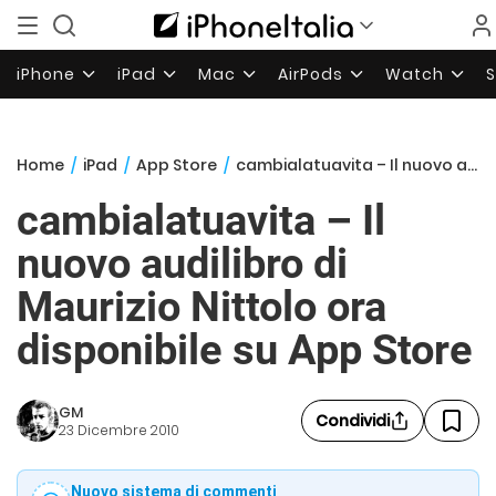
iPhone
iPad
Mac
AirPods
Watch
Home
/
iPad
/
App Store
/
cambialatuavita – Il nuovo audilibro di Maurizio Nittolo ora disponibile su App Store
cambialatuavita – Il
nuovo audilibro di
Maurizio Nittolo ora
disponibile su App Store
GM
Condividi
23 Dicembre 2010
Nuovo sistema di commenti