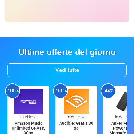
Ultime offerte del giorno
Vedi tutte
-100%
-100%
-44%
In evidenza
In evidenza
In evidenza
Amazon Music
Audible: Gratis 30
Anker Mag
Unlimited GRATIS
gg
Power Ban
30gg
Magsafe 10