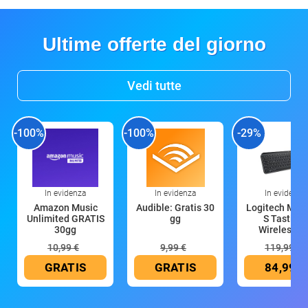
Ultime offerte del giorno
Vedi tutte
-100%
-100%
-29%
In evidenza
In evidenza
In evidenza
Amazon Music
Audible: Gratis 30
Logitech MX 
Unlimited GRATIS
gg
S Tastiera
30gg
Wireless (G
10,99 €
9,99 €
119,99 €
GRATIS
GRATIS
84,99 €