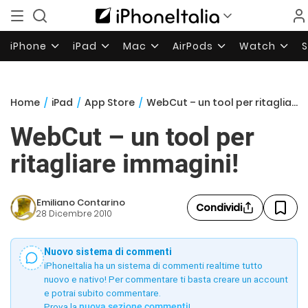
iPhone
iPad
Mac
AirPods
Watch
Home
/
iPad
/
App Store
/
WebCut – un tool per ritagliare immagini!
WebCut – un tool per
ritagliare immagini!
Emiliano Contarino
Condividi
28 Dicembre 2010
Nuovo sistema di commenti
iPhoneItalia ha un sistema di commenti realtime tutto
nuovo e nativo! Per commentare ti basta creare un account
e potrai subito commentare.
Prova la
nuova sezione commenti
!