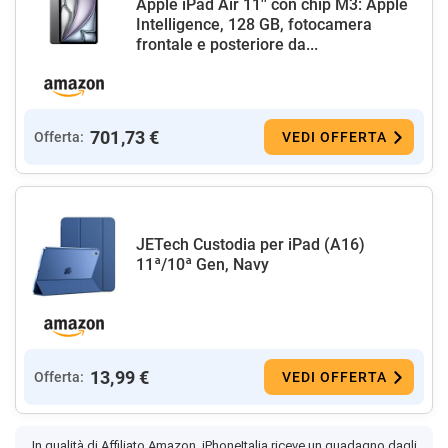
Apple iPad Air 11'' con chip M3: Apple
Intelligence, 128 GB, fotocamera
frontale e posteriore da...
701,73 €
Offerta:
VEDI OFFERTA
JETech Custodia per iPad (A16)
11ª/10ª Gen, Navy
13,99 €
Offerta:
VEDI OFFERTA
In qualità di Affiliato Amazon, iPhoneItalia riceve un guadagno dagli