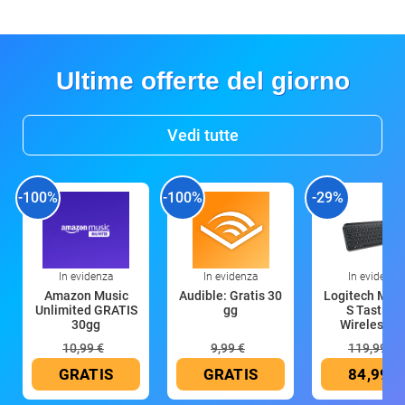
Ultime offerte del giorno
Vedi tutte
-100%
-100%
-29%
In evidenza
In evidenza
In evidenza
Amazon Music
Audible: Gratis 30
Logitech MX 
Unlimited GRATIS
gg
S Tastiera
30gg
Wireless (G
10,99 €
9,99 €
119,99 €
GRATIS
GRATIS
84,99 €