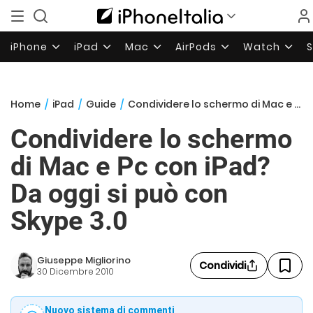
iPhone
iPad
Mac
AirPods
Watch
Home
/
iPad
/
Guide
/
Condividere lo schermo di Mac e Pc con iPad? Da oggi si può con Skype 3.0
Condividere lo schermo
di Mac e Pc con iPad?
Da oggi si può con
Skype 3.0
Giuseppe Migliorino
Condividi
30 Dicembre 2010
Nuovo sistema di commenti