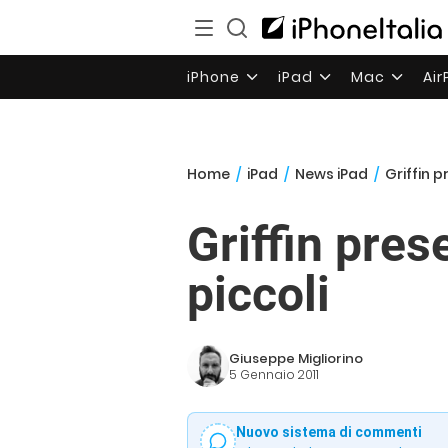
iPhone
iPad
Mac
Ai
Home
/
iPad
/
News iPad
/
Griffin p
Griffin pres
piccoli
Giuseppe Migliorino
5 Gennaio 2011
Nuovo sistema di commenti