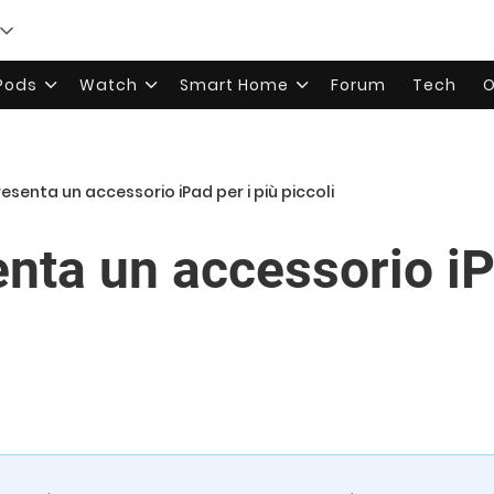
rPods
Watch
Smart Home
Forum
Tech
O
resenta un accessorio iPad per i più piccoli
enta un accessorio iP