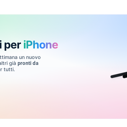
i per
iPhone
ettimana un nuovo
ltri già
pronti da
r tutti.