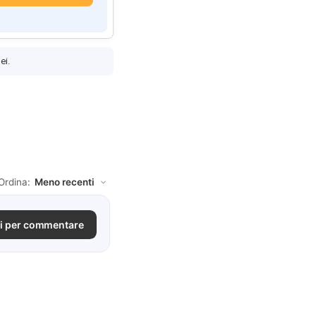
ei.
Ordina:
i per commentare