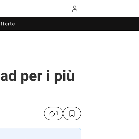
fferte
ad per i più
1