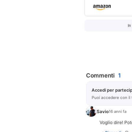
In
Commenti
1
Accedi per partecip
Puoi accedere con il
Savio
16 anni fa
Voglio dire! Po