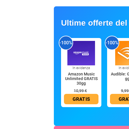
Ultime offerte del
-100%
-100%
In evidenza
In evi
Amazon Music
Audible: 
Unlimited GRATIS
g
30gg
10,99 €
9,99
GRATIS
GRA