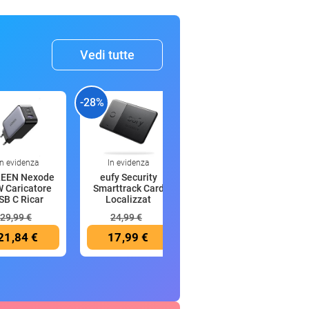
Vedi tutte
-28%
-44%
-
In evidenza
In evidenza
In evidenza
EEN Nexode
eufy Security
Anker MagGo
 Caricatore
Smarttrack Card
Power Bank
SB C Ricar
Localizzat
Magsafe 10000
mAh
29,99 €
24,99 €
89,99 €
21,84 €
17,99 €
49,99 €