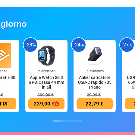
 giorno
-23%
-24%
-27%
denza
In evidenza
In evidenza
Gratis 30
Apple Watch SE 3
Anker caricatore
UGR
g
GPS, Cassa 44 mm
USB-C rapido 735
65W
in all
(Nano
U
 €
309,00 €
29,99 €
TIS
239,00 €
22,79 €