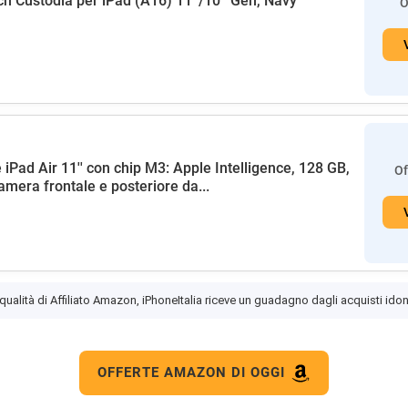
h Custodia per iPad (A16) 11ª/10ª Gen, Navy
O
 iPad Air 11'' con chip M3: Apple Intelligence, 128 GB,
Of
amera frontale e posteriore da...
 qualità di Affiliato Amazon, iPhoneItalia riceve un guadagno dagli acquisti idon
OFFERTE AMAZON DI OGGI