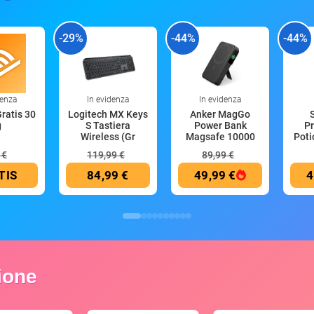
-29%
-44%
-44%
denza
In evidenza
In evidenza
Gratis 30
Logitech MX Keys
Anker MagGo
g
S Tastiera
Power Bank
Pr
Wireless (Gr
Magsafe 10000
Poti
mAh
 €
119,99 €
89,99 €
TIS
84,99 €
49,99 €
4
zione