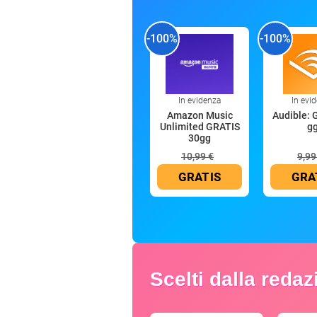
-100%
-100%
In evidenza
In evi
Amazon Music
Audible: 
Unlimited GRATIS
g
30gg
10,99 €
9,99
GRATIS
GRA
Scelti dalla reda