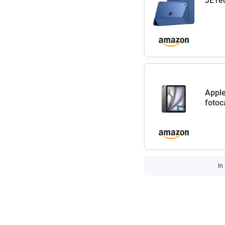
JETec
Apple
fotoc
In