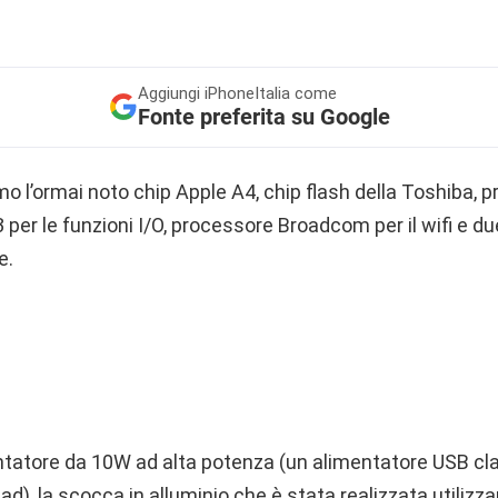
Aggiungi
iPhoneItalia come
Fonte preferita su Google
 l’ormai noto chip Apple A4, chip flash della Toshiba, 
 le funzioni I/O, processore Broadcom per il wifi e due
e.
ntatore da 10W ad alta potenza (un alimentatore USB cl
iPad), la scocca in alluminio che è stata realizzata utiliz