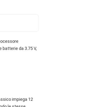
processore
 batterie da 3.75 V,
assico impiega 12
zando le stesse