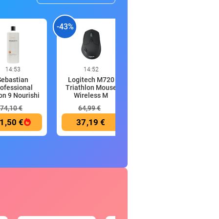
-43%
-56%
-
14:53
14:52
14:49
Sebastian
Logitech M720
Barbie Cavallo con
ofessional
Triathlon Mouse
suoni, ispirato The
on 9 Nourishi
Wireless M
G
74,10 €
64,99 €
49,99 €
1,50 €
37,19 €
21,88 €