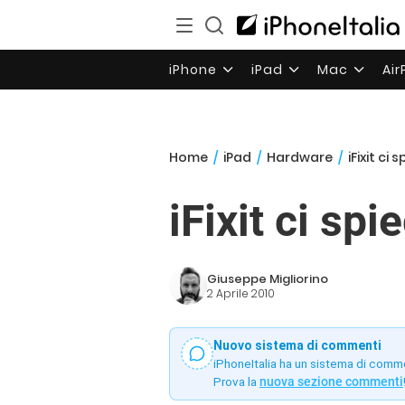
iPhone
iPad
Mac
Ai
Home
/
iPad
/
Hardware
/
iFixit ci 
iFixit ci spi
Giuseppe Migliorino
2 Aprile 2010
Nuovo sistema di commenti
iPhoneItalia ha un sistema di comm
Prova la
nuova sezione commenti