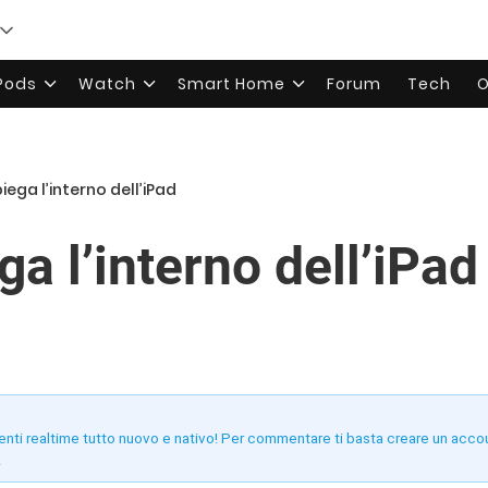
rPods
Watch
Smart Home
Forum
Tech
O
spiega l’interno dell’iPad
ega l’interno dell’iPad
enti realtime tutto nuovo e nativo! Per commentare ti basta creare un acco
!