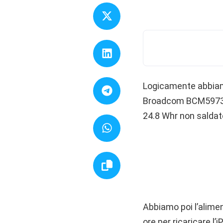
Logicamente abbiamo
Broadcom BCM5973 per
24.8 Whr non saldat
Abbiamo poi l’alime
ore per ricaricare l’