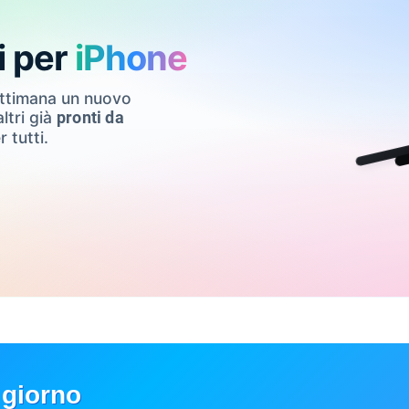
i per
iPhone
ettimana un nuovo
ltri già
pronti da
r tutti.
 giorno