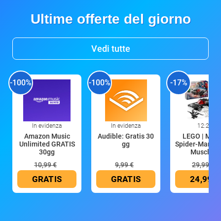
Ultime offerte del giorno
Vedi tutte
-100%
-100%
-17%
In evidenza
In evidenza
12:29
Amazon Music
Audible: Gratis 30
LEGO | Marv
Unlimited GRATIS
gg
Spider-Man Co
30gg
Muscle C
10,99 €
9,99 €
29,99 €
GRATIS
GRATIS
24,99 €