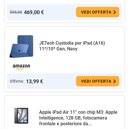
469,00 €
509,00
VEDI OFFERTA
JETech Custodia per iPad (A16)
11ª/10ª Gen, Navy
13,99 €
Offerta:
VEDI OFFERTA
Apple iPad Air 11'' con chip M3: Apple
Intelligence, 128 GB, fotocamera
frontale e posteriore da...