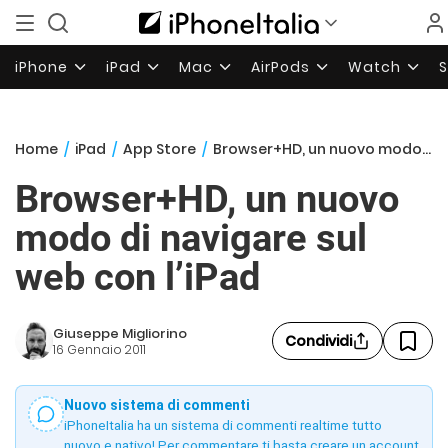
iPhone
iPad
Mac
AirPods
Watch
Home
/
iPad
/
App Store
/
Browser+HD, un nuovo modo di navigare sul web con l’iPad
Browser+HD, un nuovo
modo di navigare sul
web con l’iPad
Giuseppe Migliorino
Condividi
16 Gennaio 2011
Nuovo sistema di commenti
iPhoneItalia ha un sistema di commenti realtime tutto
nuovo e nativo! Per commentare ti basta creare un account