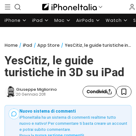
iPhone
iPad
Mac
AirPods
Watch
Home
/
iPad
/
App Store
/
YesCitiz, le guide turistiche in 3D su iPad
YesCitiz, le guide
turistiche in 3D su iPad
Giuseppe Migliorino
Condividi
20 Gennaio 2011
Nuovo sistema di commenti
iPhoneItalia ha un sistema di commenti realtime tutto
nuovo e nativo! Per commentare ti basta creare un account
e potrai subito commentare.
Prova la
nuova sezione commenti
!