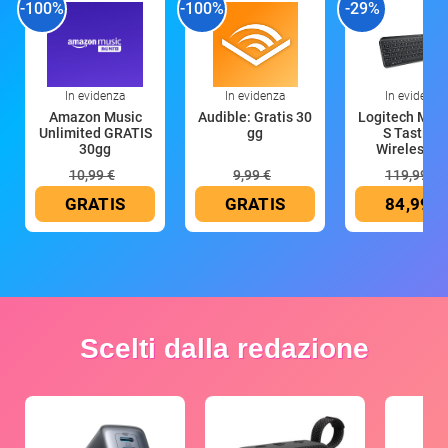
-100%
-100%
-29%
In evidenza
In evidenza
In evidenza
Amazon Music
Audible: Gratis 30
Logitech MX 
Unlimited GRATIS
gg
S Tastiera
30gg
Wireless (G
10,99 €
9,99 €
119,99 €
GRATIS
GRATIS
84,99 €
Scelti dalla redazione