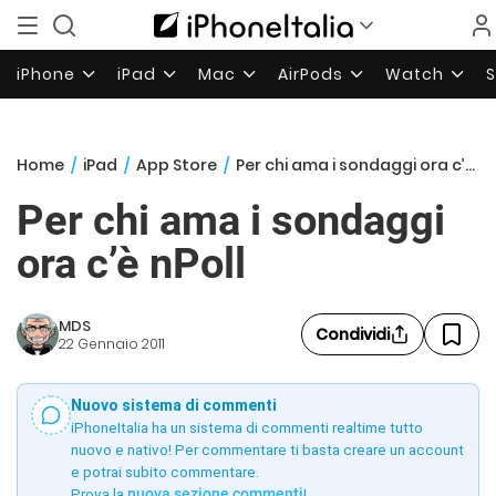
iPhone
iPad
Mac
AirPods
Watch
Home
/
iPad
/
App Store
/
Per chi ama i sondaggi ora c’è nPoll
Per chi ama i sondaggi
ora c’è nPoll
MDS
Condividi
22 Gennaio 2011
Nuovo sistema di commenti
iPhoneItalia ha un sistema di commenti realtime tutto
nuovo e nativo! Per commentare ti basta creare un account
e potrai subito commentare.
Prova la
nuova sezione commenti
!