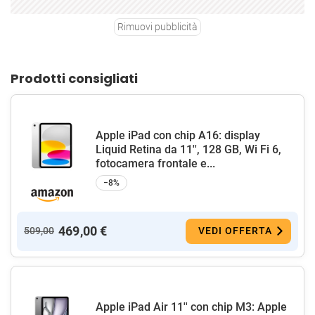
Rimuovi pubblicità
Prodotti consigliati
Apple iPad con chip A16: display
Liquid Retina da 11'', 128 GB, Wi Fi 6,
fotocamera frontale e...
−8%
469,00 €
509,00
VEDI OFFERTA
Apple iPad Air 11'' con chip M3: Apple