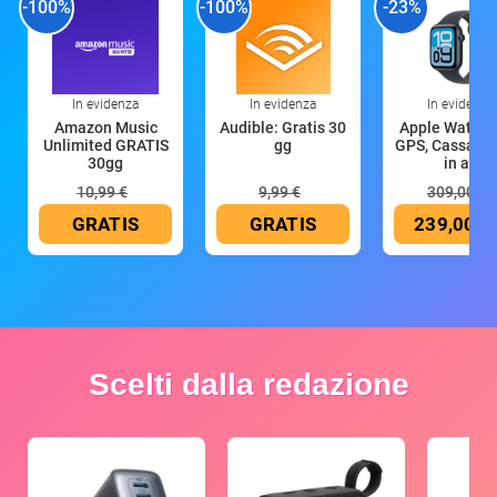
-100%
-100%
-23%
In evidenza
In evidenza
In evidenza
Amazon Music
Audible: Gratis 30
Apple Watch 
Unlimited GRATIS
gg
GPS, Cassa 4
30gg
in all
10,99 €
9,99 €
309,00 €
GRATIS
GRATIS
239,00 €
Scelti dalla redazione