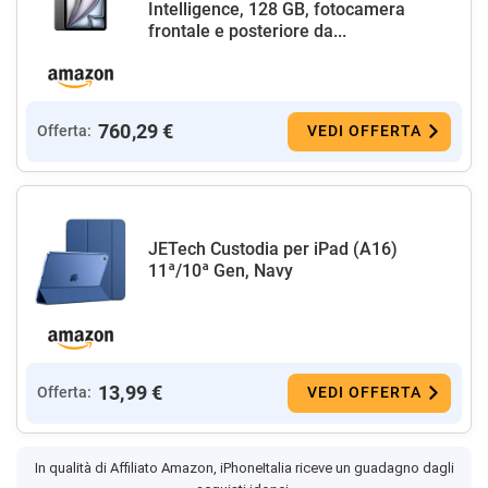
Intelligence, 128 GB, fotocamera
frontale e posteriore da...
760,29 €
Offerta:
VEDI OFFERTA
JETech Custodia per iPad (A16)
11ª/10ª Gen, Navy
13,99 €
Offerta:
VEDI OFFERTA
In qualità di Affiliato Amazon, iPhoneItalia riceve un guadagno dagli