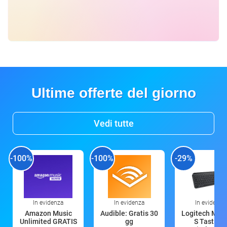
Ultime offerte del giorno
Vedi tutte
-100%
-100%
-29%
In evidenza
In evidenza
In evidenza
Amazon Music
Audible: Gratis 30
Logitech MX 
Unlimited GRATIS
gg
S Tastiera