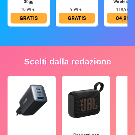
30gg
Wireless (G
10,99 €
9,99 €
119,99 €
GRATIS
GRATIS
84,99 €
Scelti dalla redazione