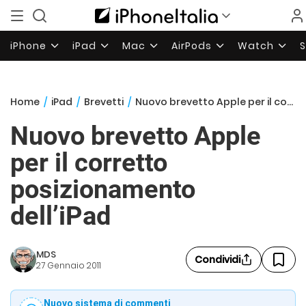
iPhone
iPad
Mac
AirPods
Watch
Home
/
iPad
/
Brevetti
/
Nuovo brevetto Apple per il corretto posizionamento dell’iPad
Nuovo brevetto Apple
per il corretto
posizionamento
dell’iPad
MDS
Condividi
27 Gennaio 2011
Nuovo sistema di commenti