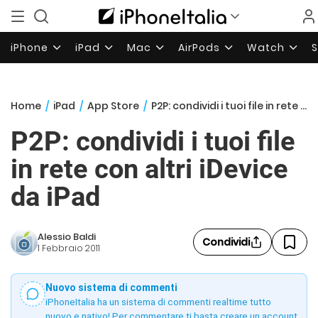
iPhone
iPad
Mac
AirPods
Watch
Home
/
iPad
/
App Store
/
P2P: condividi i tuoi file in rete con altri iDevice da iPad
P2P: condividi i tuoi file
in rete con altri iDevice
da iPad
Alessio Baldi
Condividi
1 Febbraio 2011
Nuovo sistema di commenti
iPhoneItalia ha un sistema di commenti realtime tutto
nuovo e nativo! Per commentare ti basta creare un account