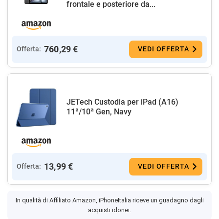
frontale e posteriore da...
760,29 €
Offerta:
VEDI OFFERTA
JETech Custodia per iPad (A16)
11ª/10ª Gen, Navy
13,99 €
Offerta:
VEDI OFFERTA
In qualità di Affiliato Amazon, iPhoneItalia riceve un guadagno dagli
acquisti idonei.