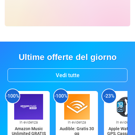
Ultime offerte del giorno
Vedi tutte
-100%
-100%
-23%
In evidenza
In evidenza
In evidenza
Amazon Music
Audible: Gratis 30
Apple Watch 
Unlimited GRATIS
gg
GPS, Cassa 4