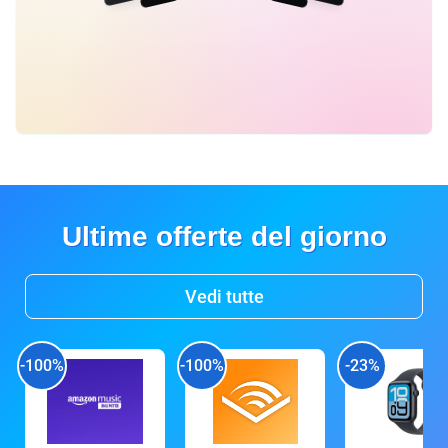
Ultime offerte del giorno
Vedi tutte
-100%
-100%
-23%