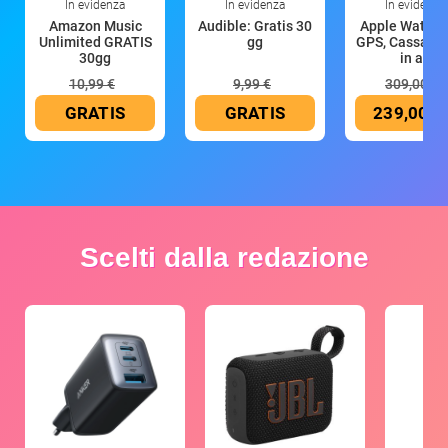
In evidenza
In evidenza
In evidenza
Amazon Music
Audible: Gratis 30
Apple Watch 
Unlimited GRATIS
gg
GPS, Cassa 4
30gg
in all
10,99 €
9,99 €
309,00 €
GRATIS
GRATIS
239,00 €
Scelti dalla redazione