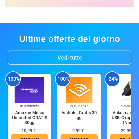
Ultime offerte del giorno
Vedi tutte
-100%
-100%
-24%
In evidenza
In evidenza
In evidenza
Amazon Music
Audible: Gratis 30
Anker caricat
Unlimited GRATIS
gg
USB-C rapido
30gg
(Nano
10,99 €
9,99 €
29,99 €