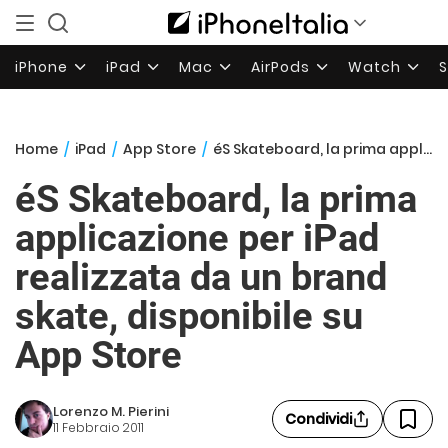
iPhone
iPad
Mac
AirPods
Watch
Home
/
iPad
/
App Store
/
éS Skateboard, la prima applicazione per iPad realizzata da un brand skate, disponibile su App Store
éS Skateboard, la prima
applicazione per iPad
realizzata da un brand
skate, disponibile su
App Store
Lorenzo M. Pierini
Condividi
11 Febbraio 2011