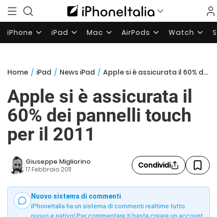
iPhone
iPad
Mac
AirPods
Watch
Home
/
iPad
/
News iPad
/
Apple si è assicurata il 60% dei pannelli touch per il 2011
Apple si è assicurata il
60% dei pannelli touch
per il 2011
Giuseppe Migliorino
Condividi
17 Febbraio 2011
Nuovo sistema di commenti
iPhoneItalia ha un sistema di commenti realtime tutto
nuovo e nativo! Per commentare ti basta creare un account