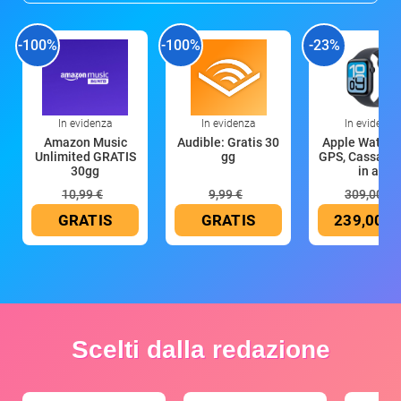
-100%
-100%
-23%
In evidenza
In evidenza
In evidenza
Amazon Music
Audible: Gratis 30
Apple Watch 
Unlimited GRATIS
gg
GPS, Cassa 4
30gg
in all
10,99 €
9,99 €
309,00 €
GRATIS
GRATIS
239,00 €
Scelti dalla redazione