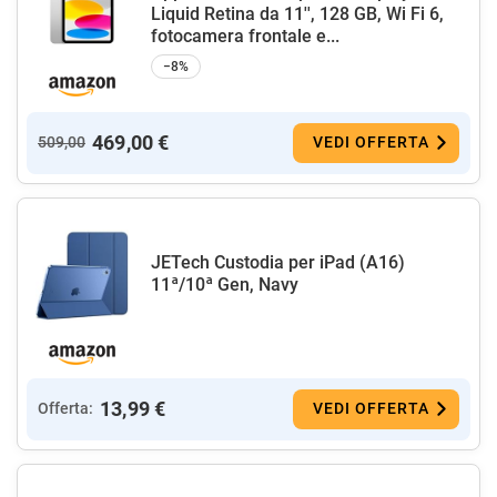
Liquid Retina da 11'', 128 GB, Wi Fi 6,
fotocamera frontale e...
−8%
469,00 €
509,00
VEDI OFFERTA
JETech Custodia per iPad (A16)
11ª/10ª Gen, Navy
13,99 €
Offerta:
VEDI OFFERTA